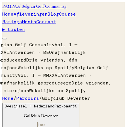
PAMPAS
/ Belgian Golf Community
Home
Afleveringen
Blog
Course
Ratings
Hosts
Contact
▶ Listen
lgian Golf Community
Vol. I —
XXVI
Antwerpen · BE
Onafhankelijk
produceerd
Drie vrienden, één
crofoon
Wekelijks op Spotify
Belgian Golf
mmunity
Vol. I — MMXXVI
Antwerpen ·
Onafhankelijk geproduceerd
Drie vrienden,
n microfoon
Wekelijks op Spotify
Home
/
Parcours
/
Golfclub Deventer
Overijssel
· Nederland
Parkbaan
€€
Golfclub Deventer
Lars