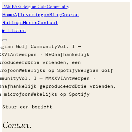
PAMPAS
/ Belgian Golf Community
Home
Afleveringen
Blog
Course
Ratings
Hosts
Contact
▶ Listen
lgian Golf Community
Vol. I —
XXVI
Antwerpen · BE
Onafhankelijk
produceerd
Drie vrienden, één
crofoon
Wekelijks op Spotify
Belgian Golf
mmunity
Vol. I — MMXXVI
Antwerpen ·
Onafhankelijk geproduceerd
Drie vrienden,
n microfoon
Wekelijks op Spotify
Stuur een bericht
Contact
.