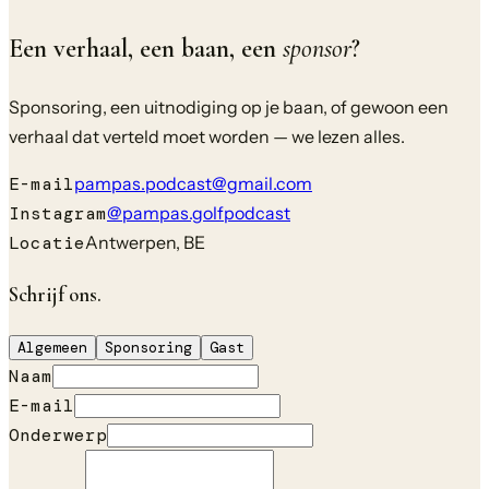
Een verhaal, een baan, een
sponsor
?
Sponsoring, een uitnodiging op je baan, of gewoon een
verhaal dat verteld moet worden — we lezen alles.
E-mail
pampas.podcast@gmail.com
Instagram
@pampas.golfpodcast
Locatie
Antwerpen, BE
Schrijf ons.
Algemeen
Sponsoring
Gast
Naam
E-mail
Onderwerp