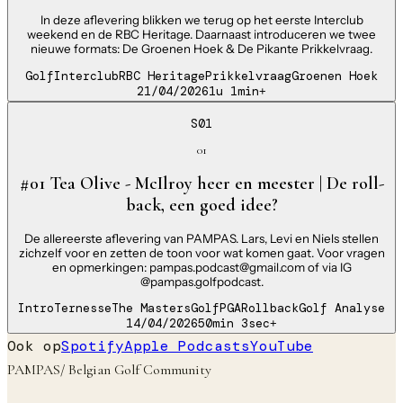
In deze aflevering blikken we terug op het eerste Interclub
weekend en de RBC Heritage. Daarnaast introduceren we twee
nieuwe formats: De Groenen Hoek & De Pikante Prikkelvraag.
Golf
Interclub
RBC Heritage
Prikkelvraag
Groenen Hoek
21/04/2026
1u 1min
+
S01
01
#01 Tea Olive - McIlroy heer en meester | De roll-
back, een goed idee?
De allereerste aflevering van PAMPAS. Lars, Levi en Niels stellen
zichzelf voor en zetten de toon voor wat komen gaat. Voor vragen
en opmerkingen: pampas.podcast@gmail.com of via IG
@pampas.golfpodcast.
Intro
Ternesse
The Masters
Golf
PGA
Rollback
Golf Analyse
14/04/2026
50min 3sec
+
Ook op
Spotify
Apple Podcasts
YouTube
PAMPAS
/ Belgian Golf Community