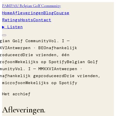
PAMPAS
/ Belgian Golf Community
Home
Afleveringen
Blog
Course
Ratings
Hosts
Contact
▶ Listen
gian Golf Community
Vol. I —
XVI
Antwerpen · BE
Onafhankelijk
roduceerd
Drie vrienden, één
rofoon
Wekelijks op Spotify
Belgian Golf
munity
Vol. I — MMXXVI
Antwerpen ·
nafhankelijk geproduceerd
Drie vrienden,
 microfoon
Wekelijks op Spotify
Het archief
Afleveringen
.