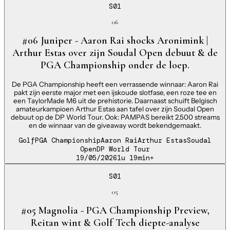
S01
06
#06 Juniper - Aaron Rai shocks Aronimink |
Arthur Estas over zijn Soudal Open debuut & de
PGA Championship onder de loep.
De PGA Championship heeft een verrassende winnaar: Aaron Rai
pakt zijn eerste major met een ijskoude slotfase, een roze tee en
een TaylorMade M6 uit de prehistorie. Daarnaast schuift Belgisch
amateurkampioen Arthur Estas aan tafel over zijn Soudal Open
debuut op de DP World Tour. Ook: PAMPAS bereikt 2.500 streams
en de winnaar van de giveaway wordt bekendgemaakt.
Golf
PGA Championship
Aaron Rai
Arthur Estas
Soudal
Open
DP World Tour
19/05/2026
1u 19min
+
S01
05
#05 Magnolia - PGA Championship Preview,
Reitan wint & Golf Tech diepte-analyse