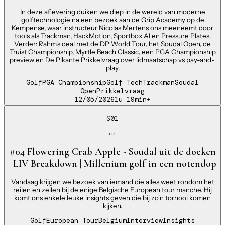
In deze aflevering duiken we diep in de wereld van moderne
golftechnologie na een bezoek aan de Grip Academy op de
Kempense, waar instructeur Nicolas Mertens ons meeneemt door
tools als Trackman, HackMotion, Sportbox AI en Pressure Plates.
Verder: Rahm's deal met de DP World Tour, het Soudal Open, de
Truist Championship, Myrtle Beach Classic, een PGA Championship
preview en De Pikante Prikkelvraag over lidmaatschap vs pay-and-
play.
Golf
PGA Championship
Golf Tech
Trackman
Soudal
Open
Prikkelvraag
12/05/2026
1u 19min
+
S01
04
#04 Flowering Crab Apple - Soudal uit de doeken
| LIV Breakdown | Millenium golf in een notendop
Vandaag krijgen we bezoek van iemand die alles weet rondom het
reilen en zeilen bij de enige Belgische European tour manche. Hij
komt ons enkele leuke insights geven die bij zo'n tornooi komen
kijken.
Golf
European Tour
Belgium
Interview
Insights