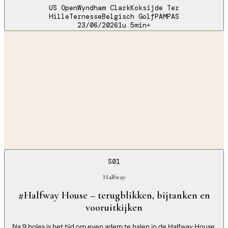
US Open
Wyndham Clark
Koksijde Ter
Hille
Ternesse
Belgisch Golf
PAMPAS
23/06/2026
1u 5min
+
S01
Halfway
#Halfway House – terugblikken, bijtanken en
vooruitkijken
Na 9 holes is het tijd om even adem te halen in de Halfway House.