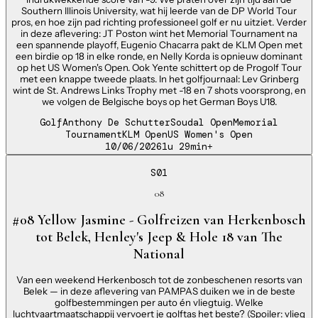
Southern Illinois University, wat hij leerde van de DP World Tour
pros, en hoe zijn pad richting professioneel golf er nu uitziet. Verder
in deze aflevering: JT Poston wint het Memorial Tournament na
een spannende playoff, Eugenio Chacarra pakt de KLM Open met
een birdie op 18 in elke ronde, en Nelly Korda is opnieuw dominant
op het US Women's Open. Ook Yente schittert op de Progolf Tour
met een knappe tweede plaats. In het golfjournaal: Lev Grinberg
wint de St. Andrews Links Trophy met -18 en 7 shots voorsprong, en
we volgen de Belgische boys op het German Boys U18.
Golf
Anthony De Schutter
Soudal Open
Memorial
Tournament
KLM Open
US Women's Open
10/06/2026
1u 29min
+
S01
08
#08 Yellow Jasmine - Golfreizen van Herkenbosch
tot Belek, Henley's Jeep & Hole 18 van The
National
Van een weekend Herkenbosch tot de zonbeschenen resorts van
Belek — in deze aflevering van PAMPAS duiken we in de beste
golfbestemmingen per auto én vliegtuig. Welke
luchtvaartmaatschappij vervoert je golftas het beste? (Spoiler: vlieg