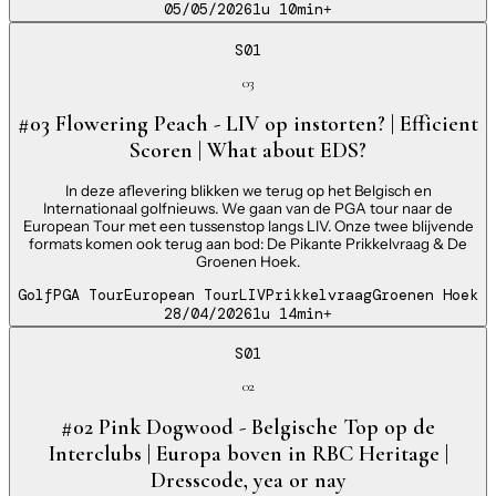
05/05/2026
1u 10min
+
S01
03
#03 Flowering Peach - LIV op instorten? | Efficient
Scoren | What about EDS?
In deze aflevering blikken we terug op het Belgisch en
Internationaal golfnieuws. We gaan van de PGA tour naar de
European Tour met een tussenstop langs LIV. Onze twee blijvende
formats komen ook terug aan bod: De Pikante Prikkelvraag & De
Groenen Hoek.
Golf
PGA Tour
European Tour
LIV
Prikkelvraag
Groenen Hoek
28/04/2026
1u 14min
+
S01
02
#02 Pink Dogwood - Belgische Top op de
Interclubs | Europa boven in RBC Heritage |
Dresscode, yea or nay