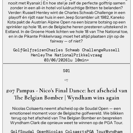
nooit met Ryanair.) En hoe stel je zelf de perfecte golftrip samen
zonder in een all-in hotel vol luidruchtige Britten te belanden?
Verder: Russell Henley wint de Charles Schwab Challenge in een
playoff én rijdt naar huis in een Jeep Scrambler uit 1982, Kaneko
Kota pakt de Austrian Alpine Open na een bizarre botsing op een
sprinkler op hole 18, en de Belgische heren presteren uitstekend in
Estland. In de Groene Hoek lichten we hole 18 van The National toe,
en in de Pikante Prikkelvraag: moet het altijd plaatsen zijn op de
fairway — of niet?
Golf
Golfreizen
Charles Schwab Challenge
Russell
Henley
The National
Prikkelvraag
03/06/2026
1u 10min
+
S01
07
#07 Pampas - Nico's Final Dance: het afscheid van
The Belgian Bomber | Wyndham wins again
Nicolas Colsaerts neemt afscheid op de Soudal Open — een
emotioneel moment voor de Belgische golfwereld. We blikken
terug op het afscheid van The Belgian Bomber en bespreken
Wyndham Clark die opnieuw weet te winnen op de PGA Tour.
Golf
Soudal Open
Nicolas Colsaerts
PGA Tour
Wyndham