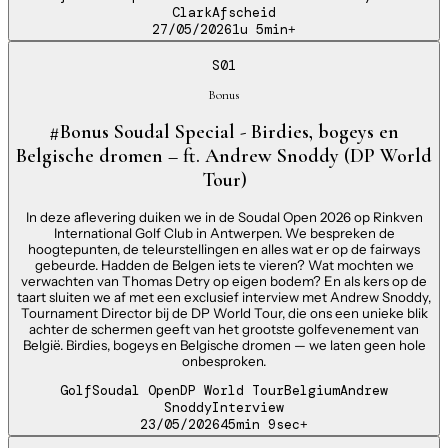
Clark
Afscheid
27/05/2026
1u 5min
+
S01
Bonus
#Bonus Soudal Special - Birdies, bogeys en
Belgische dromen – ft. Andrew Snoddy (DP World
Tour)
In deze aflevering duiken we in de Soudal Open 2026 op Rinkven
International Golf Club in Antwerpen. We bespreken de
hoogtepunten, de teleurstellingen en alles wat er op de fairways
gebeurde. Hadden de Belgen iets te vieren? Wat mochten we
verwachten van Thomas Detry op eigen bodem? En als kers op de
taart sluiten we af met een exclusief interview met Andrew Snoddy,
Tournament Director bij de DP World Tour, die ons een unieke blik
achter de schermen geeft van het grootste golfevenement van
België. Birdies, bogeys en Belgische dromen — we laten geen hole
onbesproken.
Golf
Soudal Open
DP World Tour
Belgium
Andrew
Snoddy
Interview
23/05/2026
45min 9sec
+