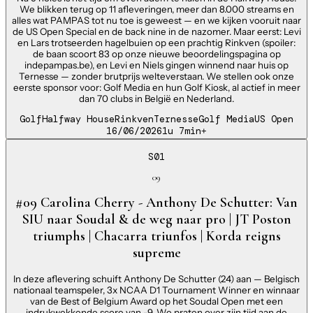
We blikken terug op 11 afleveringen, meer dan 8.000 streams en
alles wat PAMPAS tot nu toe is geweest — en we kijken vooruit naar
de US Open Special en de back nine in de nazomer. Maar eerst: Levi
en Lars trotseerden hagelbuien op een prachtig Rinkven (spoiler:
de baan scoort 83 op onze nieuwe beoordelingspagina op
indepampas.be), en Levi en Niels gingen winnend naar huis op
Ternesse — zonder brutprijs welteverstaan. We stellen ook onze
eerste sponsor voor: Golf Media en hun Golf Kiosk, al actief in meer
dan 70 clubs in België en Nederland.
Golf
Halfway House
Rinkven
Ternesse
Golf Media
US Open
16/06/2026
1u 7min
+
S01
09
#09 Carolina Cherry - Anthony De Schutter: Van
SIU naar Soudal & de weg naar pro | JT Poston
triumphs | Chacarra triunfos | Korda reigns
supreme
In deze aflevering schuift Anthony De Schutter (24) aan — Belgisch
nationaal teamspeler, 3x NCAA D1 Tournament Winner en winnaar
van de Best of Belgium Award op het Soudal Open met een
indrukwekkende score van -9. We praten over zijn tijd aan de