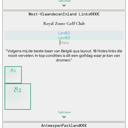
Topklasse
West-Vlaanderen
Inland Links
€€€€
Royal Zoute Golf Club
Lars
82
Levi
83
Niels
"
Volgens mij de beste baan van België qua layout. 18 Holes links die
nooit vervelen. In top condities is dit een golfdag waar je kan van
dromen.
"
82
82
Topklasse
Antwerpen
Parkland
€€€