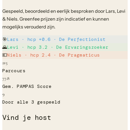
Gespeeld, beoordeeld en eerlijk besproken door Lars, Levi
& Niels.
Greenfee prijzen zijn indicatief en kunnen
mogelijks verouderd zijn.
🎯
Lars
· hcp
+0.6
·
De Perfectionist
🌄
Levi
· hcp
3.2
·
De Ervaringszoeker
💶
Niels
· hcp
2.4
·
De Pragmaticus
215
Parcours
77.8
Gem. PAMPAS Score
9
Door alle 3 gespeeld
Vind je host