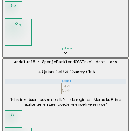
82
82
Topklasse
Andalusië
· Spanje
Parkland
€€€
Enkel door
Lars
La Quinta Golf & Country Club
Lars
81
Levi
Niels
"
Klassieke baan tussen de villa's in de regio van Marbella. Prima
faciliteiten en zeer goede, vriendelijke service.
"
81