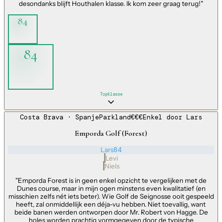
desondanks blijft Houthalen klasse. Ik kom zeer graag terug!
"
84
84
Topklasse
Costa Brava
· Spanje
Parkland
€€€
Enkel door
Lars
Emporda Golf (Forest)
Lars
84
Levi
Niels
"
Emporda Forest is in geen enkel opzicht te vergelijken met de
Dunes course, maar in mijn ogen minstens even kwalitatief (en
misschien zelfs nét iets beter). Wie Golf de Seignosse ooit gespeeld
heeft, zal onmiddellijk een déja-vu hebben. Niet toevallig, want
beide banen werden ontworpen door Mr. Robert von Hagge. De
holes worden prachtig vormgegeven door de typische