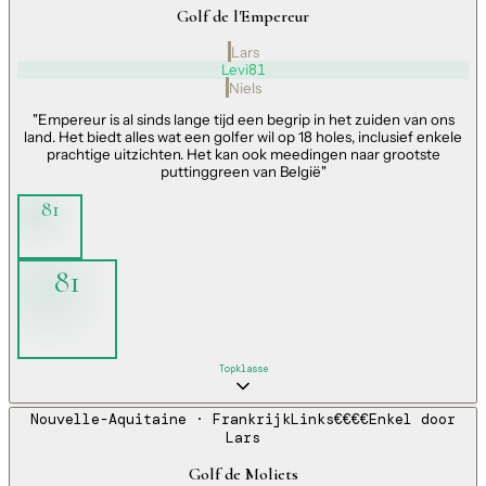
Golf de l'Empereur
Lars
Levi
81
Niels
"
Empereur is al sinds lange tijd een begrip in het zuiden van ons
land. Het biedt alles wat een golfer wil op 18 holes, inclusief enkele
prachtige uitzichten. Het kan ook meedingen naar grootste
puttinggreen van België
"
81
81
Topklasse
Nouvelle-Aquitaine
· Frankrijk
Links
€€€€
Enkel door
Lars
Golf de Moliets