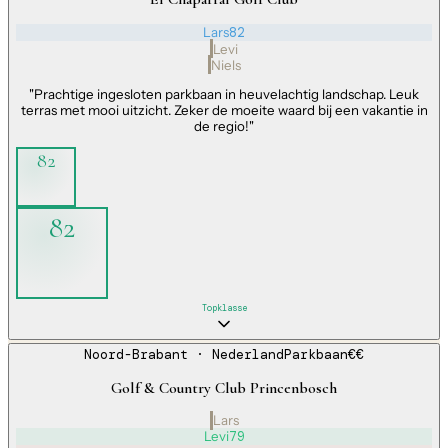
Lars
82
Levi
Niels
"
Prachtige ingesloten parkbaan in heuvelachtig landschap. Leuk
terras met mooi uitzicht. Zeker de moeite waard bij een vakantie in
de regio!
"
82
82
Topklasse
Noord-Brabant
· Nederland
Parkbaan
€€
Golf & Country Club Princenbosch
Lars
Levi
79