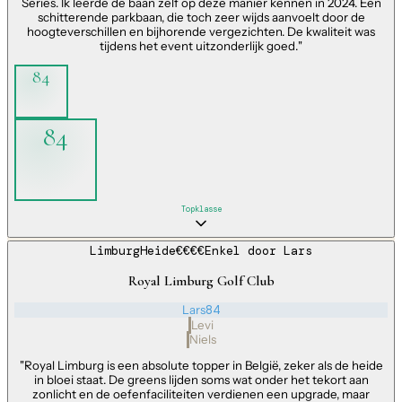
Series. Ik leerde de baan zelf op deze manier kennen in 2024. Een
schitterende parkbaan, die toch zeer wijds aanvoelt door de
hoogteverschillen en bijhorende vergezichten. De kwaliteit was
tijdens het event uitzonderlijk goed.
"
84
84
Topklasse
Limburg
Heide
€€€€
Enkel door
Lars
Royal Limburg Golf Club
Lars
84
Levi
Niels
"
Royal Limburg is een absolute topper in België, zeker als de heide
in bloei staat. De greens lijden soms wat onder het tekort aan
zonlicht en de oefenfaciliteiten verdienen een upgrade, maar