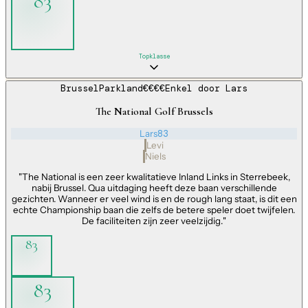
83
Topklasse
Brussel
Parkland
€€€€
Enkel door
Lars
The National Golf Brussels
Lars
83
Levi
Niels
"
The National is een zeer kwalitatieve Inland Links in Sterrebeek,
nabij Brussel. Qua uitdaging heeft deze baan verschillende
gezichten. Wanneer er veel wind is en de rough lang staat, is dit een
echte Championship baan die zelfs de betere speler doet twijfelen.
De faciliteiten zijn zeer veelzijdig.
"
83
83