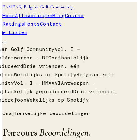
PAMPAS
/ Belgian Golf Community
Home
Afleveringen
Blog
Course
Ratings
Hosts
Contact
▶ Listen
an Golf Community
Vol. I —
I
Antwerpen · BE
Onafhankelijk
duceerd
Drie vrienden, één
foon
Wekelijks op Spotify
Belgian Golf
nity
Vol. I — MMXXVI
Antwerpen ·
fhankelijk geproduceerd
Drie vrienden,
icrofoon
Wekelijks op Spotify
Onafhankelijke beoordelingen
Parcours
Beoordelingen
.