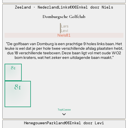
Zeeland
· Nederland
Links
€€€
Enkel door
Niels
Domburgsche Golfclub
Lars
Levi
Niels
81
"
De golfbaan van Domburg is een prachtige 9 holes links baan. Het
leuke is wel dat je per hole twee verschillende afslag plaatsten hebt.
dus 18 verschillende teeboxen. Deze baan ligt vol met oude WO2
bom kraters, wat het zeker een uitdagende baan maakt.
"
81
81
Topklasse
Henegouwen
Parkland
€€
Enkel door
Levi