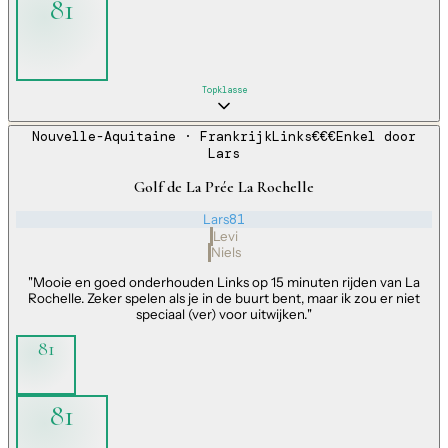
81
Topklasse
Nouvelle-Aquitaine
· Frankrijk
Links
€€€
Enkel door
Lars
Golf de La Prée La Rochelle
Lars
81
Levi
Niels
"
Mooie en goed onderhouden Links op 15 minuten rijden van La
Rochelle. Zeker spelen als je in de buurt bent, maar ik zou er niet
speciaal (ver) voor uitwijken.
"
81
81