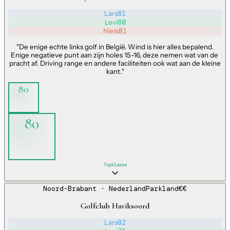
Lars
81
Levi
80
Niels
81
"
De enige echte links golf in België. Wind is hier alles bepalend.
Enige negatieve punt aan zijn holes 15-16, deze nemen wat van de
pracht af. Driving range en andere faciliteiten ook wat aan de kleine
kant.
"
80
80
Topklasse
Noord-Brabant
· Nederland
Parkland
€€
Golfclub Haviksoord
Lars
82