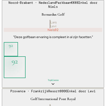
Noord-Brabant
· Nederland
Parkbaan
€€€€
Enkel door
Niels
Bernardus Golf
Lars
Levi
Niels
92
"
Deze golfbaan ervaring is compleet in al zijn facetten.
"
92
92
Topklasse
Provence
· Frankrijk
Resort
€€€€
Enkel door
Levi
Golf International Pont Royal