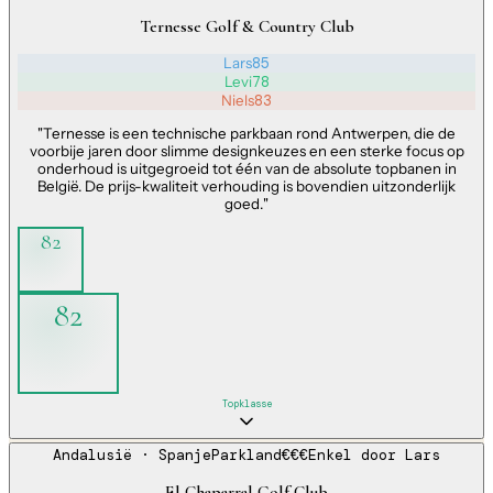
Ternesse Golf & Country Club
Lars
85
Levi
78
Niels
83
"
Ternesse is een technische parkbaan rond Antwerpen, die de
voorbije jaren door slimme designkeuzes en een sterke focus op
onderhoud is uitgegroeid tot één van de absolute topbanen in
België. De prijs-kwaliteit verhouding is bovendien uitzonderlijk
goed.
"
82
82
Topklasse
Andalusië
· Spanje
Parkland
€€€
Enkel door
Lars
El Chaparral Golf Club