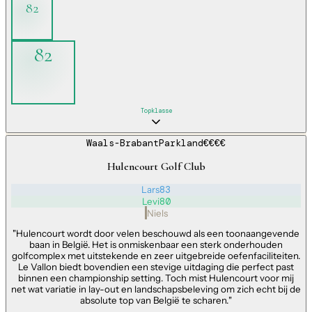
82
82
Topklasse
Waals-Brabant
Parkland
€€€€
Hulencourt Golf Club
Lars
83
Levi
80
Niels
"
Hulencourt wordt door velen beschouwd als een toonaangevende
baan in België. Het is onmiskenbaar een sterk onderhouden
golfcomplex met uitstekende en zeer uitgebreide oefenfaciliteiten.
Le Vallon biedt bovendien een stevige uitdaging die perfect past
binnen een championship setting. Toch mist Hulencourt voor mij
net wat variatie in lay-out en landschapsbeleving om zich echt bij de
absolute top van België te scharen.
"