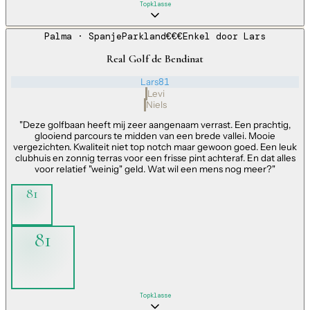
Topklasse
Palma
· Spanje
Parkland
€€€
Enkel door
Lars
Real Golf de Bendinat
Lars
81
Levi
Niels
"
Deze golfbaan heeft mij zeer aangenaam verrast. Een prachtig,
glooiend parcours te midden van een brede vallei. Mooie
vergezichten. Kwaliteit niet top notch maar gewoon goed. Een leuk
clubhuis en zonnig terras voor een frisse pint achteraf. En dat alles
voor relatief "weinig" geld. Wat wil een mens nog meer?
"
81
81
Topklasse