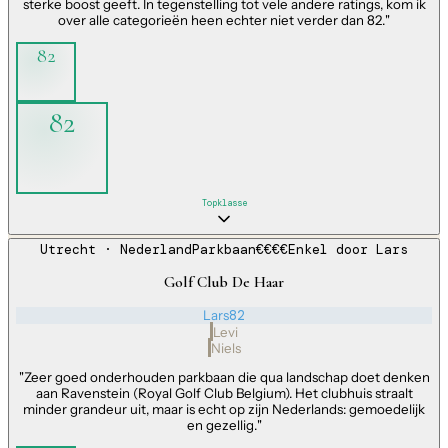
sterke boost geeft. In tegenstelling tot vele andere ratings, kom ik
over alle categorieën heen echter niet verder dan 82.
"
82
82
Topklasse
Utrecht
· Nederland
Parkbaan
€€€€
Enkel door
Lars
Golf Club De Haar
Lars
82
Levi
Niels
"
Zeer goed onderhouden parkbaan die qua landschap doet denken
aan Ravenstein (Royal Golf Club Belgium). Het clubhuis straalt
minder grandeur uit, maar is echt op zijn Nederlands: gemoedelijk
en gezellig.
"