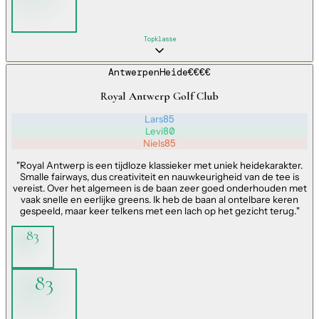
Topklasse
Antwerpen
Heide
€€€€
Royal Antwerp Golf Club
Lars
85
Levi
80
Niels
85
"
Royal Antwerp is een tijdloze klassieker met uniek heidekarakter.
Smalle fairways, dus creativiteit en nauwkeurigheid van de tee is
vereist. Over het algemeen is de baan zeer goed onderhouden met
vaak snelle en eerlijke greens. Ik heb de baan al ontelbare keren
gespeeld, maar keer telkens met een lach op het gezicht terug.
"
83
83