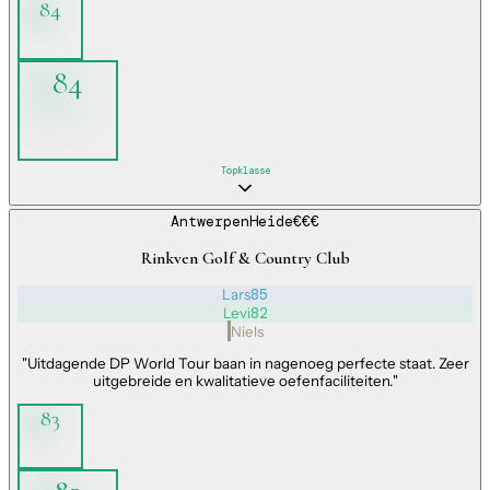
84
84
Topklasse
Antwerpen
Heide
€€€
Rinkven Golf & Country Club
Lars
85
Levi
82
Niels
"
Uitdagende DP World Tour baan in nagenoeg perfecte staat. Zeer
uitgebreide en kwalitatieve oefenfaciliteiten.
"
83