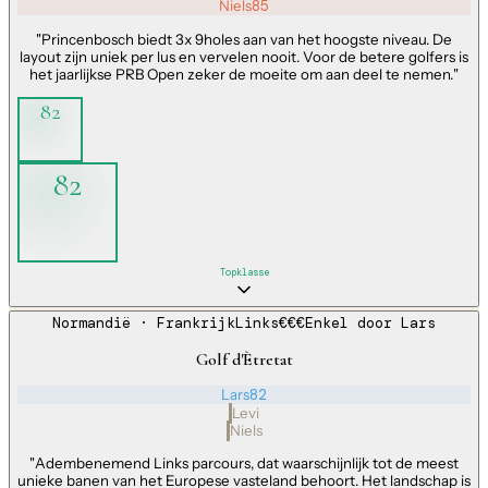
Niels
85
"
Princenbosch biedt 3x 9holes aan van het hoogste niveau. De
layout zijn uniek per lus en vervelen nooit. Voor de betere golfers is
het jaarlijkse PRB Open zeker de moeite om aan deel te nemen.
"
82
82
Topklasse
Normandië
· Frankrijk
Links
€€€
Enkel door
Lars
Golf d'Ètretat
Lars
82
Levi
Niels
"
Adembenemend Links parcours, dat waarschijnlijk tot de meest
unieke banen van het Europese vasteland behoort. Het landschap is