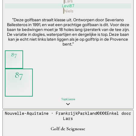
Lars
Levi
87
Niels
"
Deze golfbaan straalt klasse uit. Ontworpen door Severiano
Ballesteros in 1991, en wat een prachtige golfbaan is dit. Voor deze
baan te bedwingen moet je 18 holes lang ijzersterk van de tee zijn.
De variatie in dogles, waterpartijen en dergelijke is top. Deze baan
kan je echt niet links laten liggen als je op golftrip in de Provence
bent.
"
87
87
Topklasse
Nouvelle-Aquitaine
· Frankrijk
Parkland
€€€€
Enkel door
Lars
Golf de Seignosse