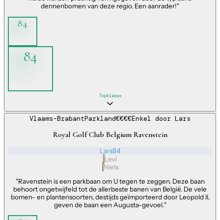
dennenbomen van deze regio. Een aanrader!
"
84
84
Topklasse
Vlaams-Brabant
Parkland
€€€€
Enkel door
Lars
Royal Golf Club Belgium Ravenstein
Lars
84
Levi
Niels
"
Ravenstein is een parkbaan om U tegen te zeggen. Deze baan
behoort ongetwijfeld tot de allerbeste banen van België. De vele
bomen- en plantensoorten, destijds geïmporteerd door Leopold II,
geven de baan een Augusta-gevoel.
"