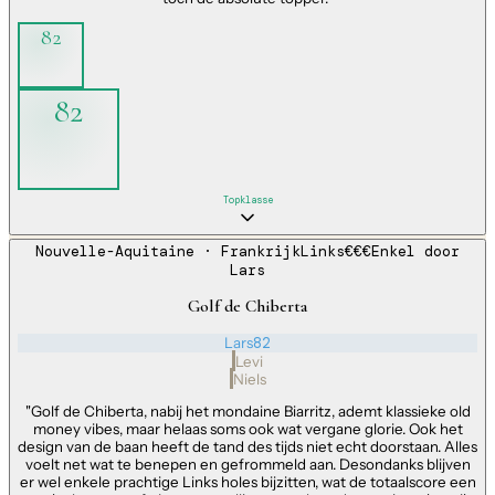
82
82
Topklasse
Nouvelle-Aquitaine
· Frankrijk
Links
€€€
Enkel door
Lars
Golf de Chiberta
Lars
82
Levi
Niels
"
Golf de Chiberta, nabij het mondaine Biarritz, ademt klassieke old
money vibes, maar helaas soms ook wat vergane glorie. Ook het
design van de baan heeft de tand des tijds niet echt doorstaan. Alles
voelt net wat te benepen en gefrommeld aan. Desondanks blijven
er wel enkele prachtige Links holes bijzitten, wat de totaalscore een