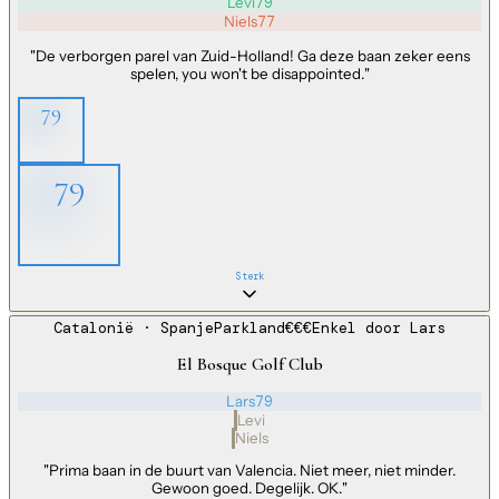
Levi
79
Niels
77
"
De verborgen parel van Zuid-Holland! Ga deze baan zeker eens
spelen, you won't be disappointed.
"
79
79
Sterk
Catalonië
· Spanje
Parkland
€€€
Enkel door
Lars
El Bosque Golf Club
Lars
79
Levi
Niels
"
Prima baan in de buurt van Valencia. Niet meer, niet minder.
Gewoon goed. Degelijk. OK.
"