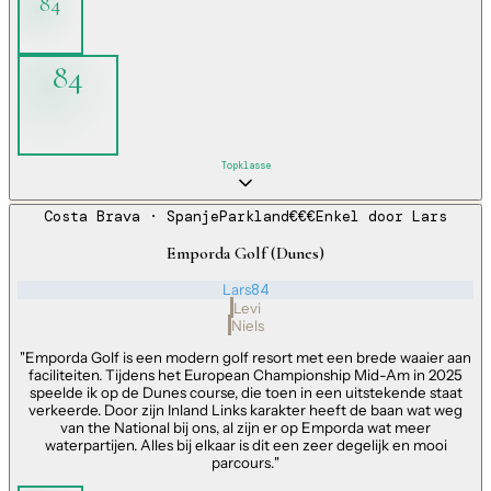
84
84
Topklasse
Costa Brava
· Spanje
Parkland
€€€
Enkel door
Lars
Emporda Golf (Dunes)
Lars
84
Levi
Niels
"
Emporda Golf is een modern golf resort met een brede waaier aan
faciliteiten. Tijdens het European Championship Mid-Am in 2025
speelde ik op de Dunes course, die toen in een uitstekende staat
verkeerde. Door zijn Inland Links karakter heeft de baan wat weg
van the National bij ons, al zijn er op Emporda wat meer
waterpartijen. Alles bij elkaar is dit een zeer degelijk en mooi
parcours.
"