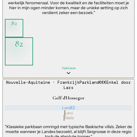
werkelijk fenomenaal. Voor de kwaliteit en de faciliteiten moet je
hier in mijn ogen minder komen, maar de unieke setting op zich
verdient zeker een bezoek.
"
82
82
Topklasse
Nouvelle-Aquitaine
· Frankrijk
Parkland
€€€
Enkel door
Lars
Golf d'Hossegor
Lars
82
Levi
Niels
"
Klassieke parkbaan omringd met typische Baskische villa's. Zeker de
moeite wanneer je Landes bezoekt, al blijft Seignosse in deze regio
toch de absolute topper.
"