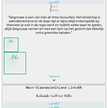
Lars
86
Levi
Niels
"
Seignosse is een van mijn all-time favourites. Het landschap is
adembenemend en de baan ligt er bijna altijd onberispelijk bij.
Wanneer je ooit in de regio bent en twijfelt welke baan te spelen,
altijd Seignosse nemen en met een lach op het gezicht dat tikkeltje
extra greenfee betalen.
"
86
86
Topklasse
West-Vlaanderen
Inland Links
€€
Koksijde Golf ter Hille
Lars
84
Levi
85