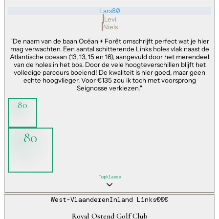
Lars
80
Levi
Niels
"
De naam van de baan Océan + Forêt omschrijft perfect wat je hier
mag verwachten. Een aantal schitterende Links holes vlak naast de
Atlantische oceaan (13, 13, 15 en 16), aangevuld door het merendeel
van de holes in het bos. Door de vele hoogteverschillen blijft het
volledige parcours boeiend! De kwaliteit is hier goed, maar geen
echte hoogvlieger. Voor €135 zou ik toch met voorsprong
Seignosse verkiezen.
"
80
80
Topklasse
West-Vlaanderen
Inland Links
€€€
Royal Ostend Golf Club