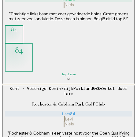
Niels
"
Prachtige links baan met zeer gevarieerde holes. Grote greens
met zeer veel ondulatie. Deze baan is binnen België altijd top 5!
"
84
84
Topklasse
Kent
· Verenigd Koninkrijk
Parkland
€€€€
Enkel door
Lars
Rochester & Cobham Park Golf Club
Lars
84
Levi
Niels
"
Rochester & Cobham is een vaste host voor the Open Qualifying