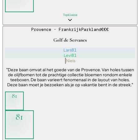
Topklasse
Provence
· Frankrijk
Parkland
€€€
Golf de Servanes
Lars
81
Levi
81
Niels
"
Deze baan omvat al het goede van de Provence. Van holes tussen
de olijfbomen tot de prachtige collectie bloemen rondom enkele
teeboxen. De baan varieert fenomenaal in de layout van holes.
Deze baan moet je bezoeken als je op vakantie bent in de streek.
"
81
81