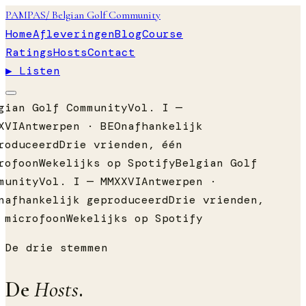
PAMPAS
/ Belgian Golf Community
Home
Afleveringen
Blog
Course
Ratings
Hosts
Contact
▶ Listen
ian Golf Community
Vol. I —
VI
Antwerpen · BE
Onafhankelijk
oduceerd
Drie vrienden, één
ofoon
Wekelijks op Spotify
Belgian Golf
unity
Vol. I — MMXXVI
Antwerpen ·
afhankelijk geproduceerd
Drie vrienden,
microfoon
Wekelijks op Spotify
De drie stemmen
De
Hosts
.