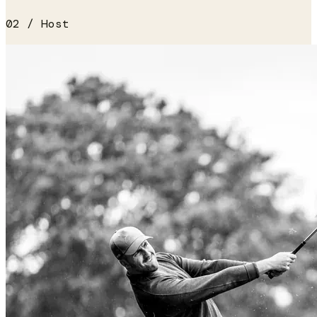
0
2
/ Host