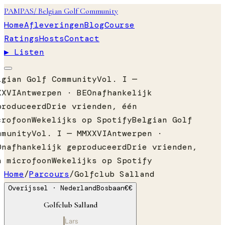
PAMPAS
/ Belgian Golf Community
Home
Afleveringen
Blog
Course
Ratings
Hosts
Contact
▶ Listen
lgian Golf Community
Vol. I —
XXVI
Antwerpen · BE
Onafhankelijk
produceerd
Drie vrienden, één
crofoon
Wekelijks op Spotify
Belgian Golf
mmunity
Vol. I — MMXXVI
Antwerpen ·
Onafhankelijk geproduceerd
Drie vrienden,
n microfoon
Wekelijks op Spotify
Home
/
Parcours
/
Golfclub Salland
Overijssel
· Nederland
Bosbaan
€€
Golfclub Salland
Lars