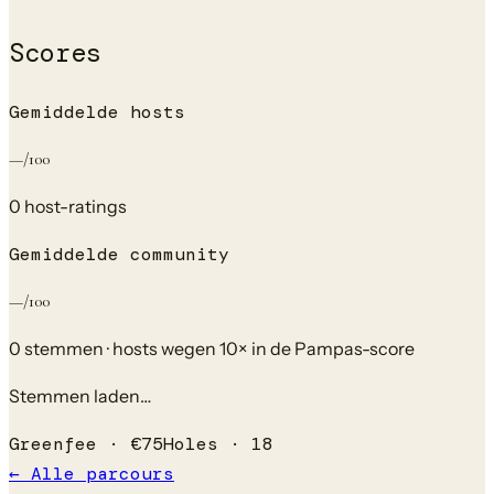
Scores
Gemiddelde hosts
—
/100
0
host-rating
s
Gemiddelde community
—
/100
0
stem
men
· hosts wegen 10× in de Pampas-score
Stemmen laden…
Greenfee ·
€
75
Holes ·
18
← Alle parcours