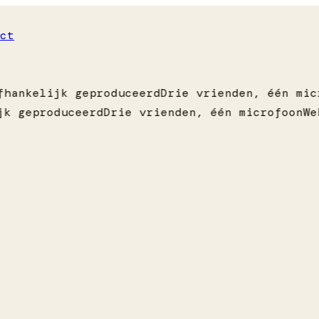
ct
hankelijk geproduceerd
Drie vrienden, één mic
k geproduceerd
Drie vrienden, één microfoon
We