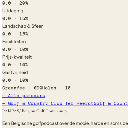
0.0
·
20
%
Uitdaging
0.0
·
15
%
Landschap & Sfeer
0.0
·
15
%
Faciliteiten
0.0
·
10
%
Prijs-kwaliteit
0.0
·
10
%
Gastvrijheid
0.0
·
10
%
Greenfee ·
€
90
Holes ·
18
← Alle parcours
←
Golf & Country Club Ter Heerdt
Golf & Count
PAMPAS
/ Belgian Golf Community
Een Belgische golfpodcast over de mooie, harde en soms bela