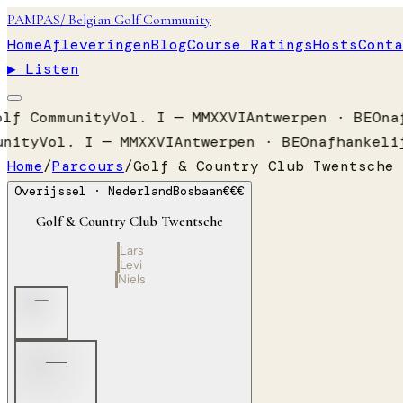
PAMPAS
/ Belgian Golf Community
Home
Afleveringen
Blog
Course Ratings
Hosts
Conta
▶ Listen
lf Community
Vol. I — MMXXVI
Antwerpen · BE
Onaf
nity
Vol. I — MMXXVI
Antwerpen · BE
Onafhankelij
Home
/
Parcours
/
Golf & Country Club Twentsche
Overijssel
· Nederland
Bosbaan
€€€
Golf & Country Club Twentsche
Lars
Levi
Niels
—
—