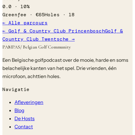
0.0
·
10
%
Greenfee ·
€
65
Holes ·
18
← Alle parcours
←
Golf & Country Club Princenbosch
Golf &
Country Club Twentsche
→
PAMPAS
/ Belgian Golf Community
Een Belgische golfpodcast over de mooie, harde en soms
belachelijke kanten van het spel. Drie vrienden, één
microfoon, achttien holes.
Navigatie
Afleveringen
Blog
De Hosts
Contact