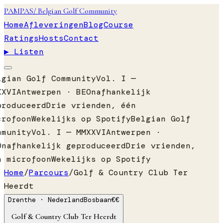
PAMPAS
/ Belgian Golf Community
Home
Afleveringen
Blog
Course
Ratings
Hosts
Contact
▶ Listen
lgian Golf Community
Vol. I —
XXVI
Antwerpen · BE
Onafhankelijk
produceerd
Drie vrienden, één
crofoon
Wekelijks op Spotify
Belgian Golf
mmunity
Vol. I — MMXXVI
Antwerpen ·
Onafhankelijk geproduceerd
Drie vrienden,
n microfoon
Wekelijks op Spotify
Home
/
Parcours
/
Golf & Country Club Ter
Heerdt
Drenthe
· Nederland
Bosbaan
€€
Golf & Country Club Ter Heerdt