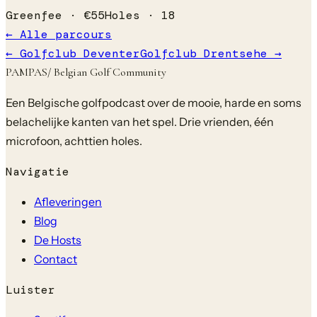
Greenfee ·
€
55
Holes ·
18
← Alle parcours
←
Golfclub Deventer
Golfclub Drentsehe
→
PAMPAS
/ Belgian Golf Community
Een Belgische golfpodcast over de mooie, harde en soms
belachelijke kanten van het spel. Drie vrienden, één
microfoon, achttien holes.
Navigatie
Afleveringen
Blog
De Hosts
Contact
Luister