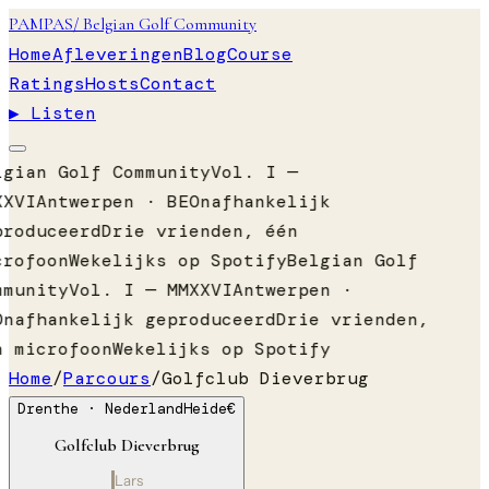
PAMPAS
/ Belgian Golf Community
Home
Afleveringen
Blog
Course
Ratings
Hosts
Contact
▶ Listen
lgian Golf Community
Vol. I —
XXVI
Antwerpen · BE
Onafhankelijk
produceerd
Drie vrienden, één
crofoon
Wekelijks op Spotify
Belgian Golf
mmunity
Vol. I — MMXXVI
Antwerpen ·
Onafhankelijk geproduceerd
Drie vrienden,
n microfoon
Wekelijks op Spotify
Home
/
Parcours
/
Golfclub Dieverbrug
Drenthe
· Nederland
Heide
€
Golfclub Dieverbrug
Lars