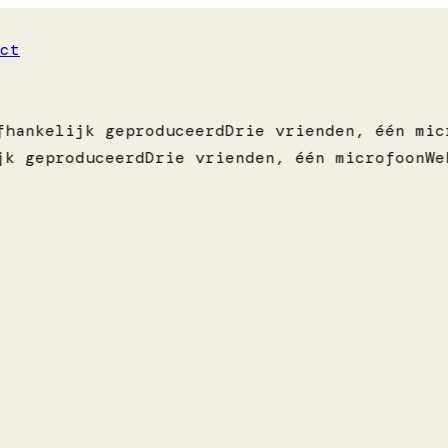
ct
hankelijk geproduceerd
Drie vrienden, één mic
k geproduceerd
Drie vrienden, één microfoon
We