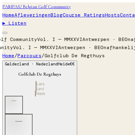
PAMPAS
/ Belgian Golf Community
Home
Afleveringen
Blog
Course Ratings
Hosts
Conta
▶ Listen
lf Community
Vol. I — MMXXVI
Antwerpen · BE
Onaf
nity
Vol. I — MMXXVI
Antwerpen · BE
Onafhankelij
Home
/
Parcours
/
Golfclub De Regthuys
Gelderland
· Nederland
Heide
€€
Golfclub De Regthuys
Lars
Levi
Niels
—
—