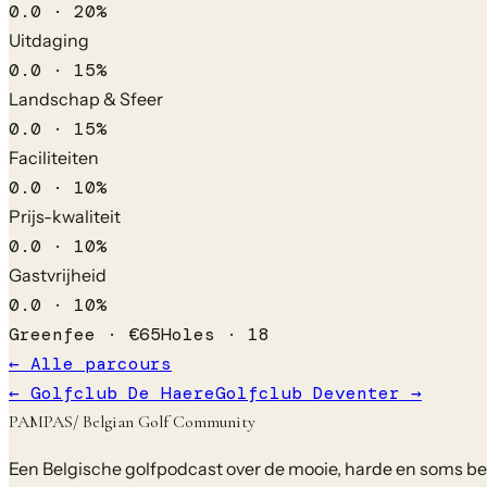
0.0
·
20
%
Uitdaging
0.0
·
15
%
Landschap & Sfeer
0.0
·
15
%
Faciliteiten
0.0
·
10
%
Prijs-kwaliteit
0.0
·
10
%
Gastvrijheid
0.0
·
10
%
Greenfee ·
€
65
Holes ·
18
← Alle parcours
←
Golfclub De Haere
Golfclub Deventer
→
PAMPAS
/ Belgian Golf Community
Een Belgische golfpodcast over de mooie, harde en soms bela