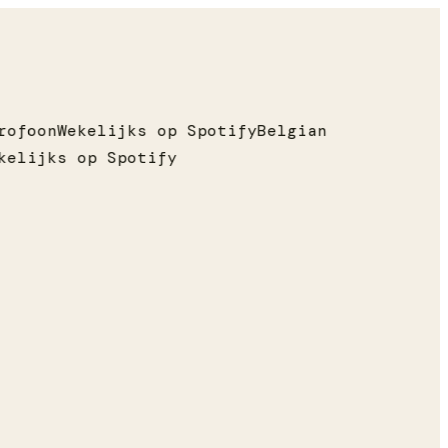
rofoon
Wekelijks op Spotify
Belgian
kelijks op Spotify