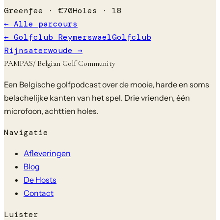
Greenfee ·
€
70
Holes ·
18
← Alle parcours
←
Golfclub Reymerswael
Golfclub
Rijnsaterwoude
→
PAMPAS
/ Belgian Golf Community
Een Belgische golfpodcast over de mooie, harde en soms
belachelijke kanten van het spel. Drie vrienden, één
microfoon, achttien holes.
Navigatie
Afleveringen
Blog
De Hosts
Contact
Luister