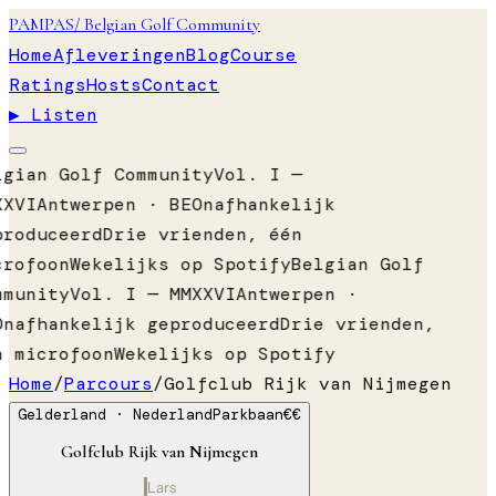
PAMPAS
/ Belgian Golf Community
Home
Afleveringen
Blog
Course
Ratings
Hosts
Contact
▶ Listen
lgian Golf Community
Vol. I —
XXVI
Antwerpen · BE
Onafhankelijk
produceerd
Drie vrienden, één
crofoon
Wekelijks op Spotify
Belgian Golf
mmunity
Vol. I — MMXXVI
Antwerpen ·
Onafhankelijk geproduceerd
Drie vrienden,
n microfoon
Wekelijks op Spotify
Home
/
Parcours
/
Golfclub Rijk van Nijmegen
Gelderland
· Nederland
Parkbaan
€€
Golfclub Rijk van Nijmegen
Lars