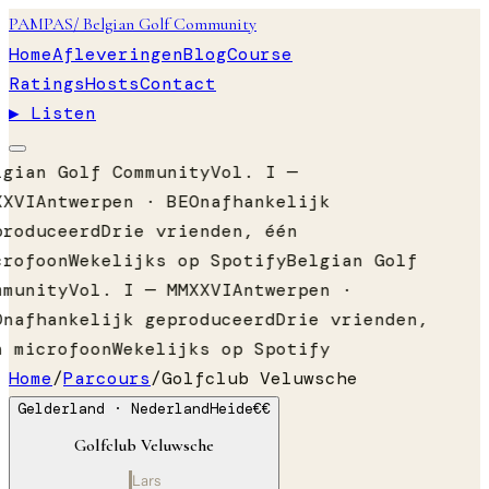
PAMPAS
/ Belgian Golf Community
Home
Afleveringen
Blog
Course
Ratings
Hosts
Contact
▶ Listen
lgian Golf Community
Vol. I —
XXVI
Antwerpen · BE
Onafhankelijk
produceerd
Drie vrienden, één
crofoon
Wekelijks op Spotify
Belgian Golf
mmunity
Vol. I — MMXXVI
Antwerpen ·
Onafhankelijk geproduceerd
Drie vrienden,
n microfoon
Wekelijks op Spotify
Home
/
Parcours
/
Golfclub Veluwsche
Gelderland
· Nederland
Heide
€€
Golfclub Veluwsche
Lars