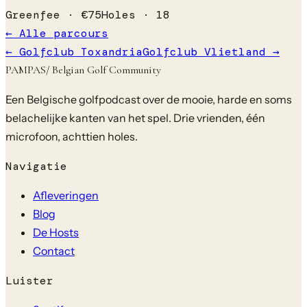
Greenfee ·
€
75
Holes ·
18
← Alle parcours
←
Golfclub Toxandria
Golfclub Vlietland
→
PAMPAS
/ Belgian Golf Community
Een Belgische golfpodcast over de mooie, harde en soms
belachelijke kanten van het spel. Drie vrienden, één
microfoon, achttien holes.
Navigatie
Afleveringen
Blog
De Hosts
Contact
Luister