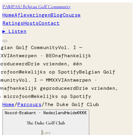
PAMPAS
/ Belgian Golf Community
Home
Afleveringen
Blog
Course
Ratings
Hosts
Contact
▶ Listen
lgian Golf Community
Vol. I —
XXVI
Antwerpen · BE
Onafhankelijk
produceerd
Drie vrienden, één
crofoon
Wekelijks op Spotify
Belgian Golf
mmunity
Vol. I — MMXXVI
Antwerpen ·
Onafhankelijk geproduceerd
Drie vrienden,
n microfoon
Wekelijks op Spotify
Home
/
Parcours
/
The Duke Golf Club
Noord-Brabant
· Nederland
Heide
€€€€
The Duke Golf Club
Lars