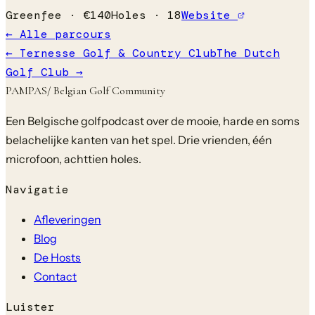
Greenfee ·
€
140
Holes ·
18
Website
← Alle parcours
←
Ternesse Golf & Country Club
The Dutch
Golf Club
→
PAMPAS
/ Belgian Golf Community
Een Belgische golfpodcast over de mooie, harde en soms
belachelijke kanten van het spel. Drie vrienden, één
microfoon, achttien holes.
Navigatie
Afleveringen
Blog
De Hosts
Contact
Luister