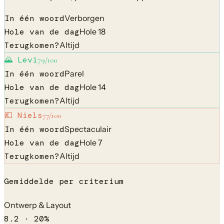
In één woord
Verborgen
Hole van de dag
Hole 18
Terugkomen?
Altijd
🌄
Levi
79
/100
In één woord
Parel
Hole van de dag
Hole 14
Terugkomen?
Altijd
💶
Niels
77
/100
In één woord
Spectaculair
Hole van de dag
Hole 7
Terugkomen?
Altijd
Gemiddelde per criterium
Ontwerp & Layout
8.2
·
20
%