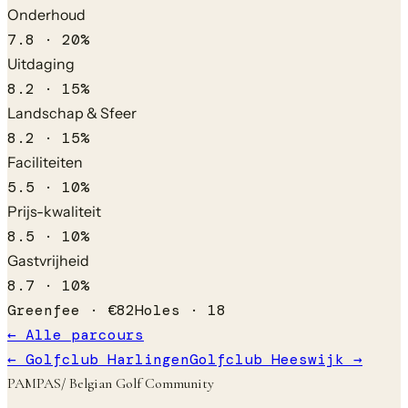
Onderhoud
7.8
·
20
%
Uitdaging
8.2
·
15
%
Landschap & Sfeer
8.2
·
15
%
Faciliteiten
5.5
·
10
%
Prijs-kwaliteit
8.5
·
10
%
Gastvrijheid
8.7
·
10
%
Greenfee ·
€
82
Holes ·
18
← Alle parcours
←
Golfclub Harlingen
Golfclub Heeswijk
→
PAMPAS
/ Belgian Golf Community