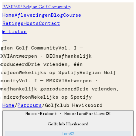
PAMPAS
/ Belgian Golf Community
Home
Afleveringen
Blog
Course
Ratings
Hosts
Contact
▶ Listen
lgian Golf Community
Vol. I —
XXVI
Antwerpen · BE
Onafhankelijk
produceerd
Drie vrienden, één
crofoon
Wekelijks op Spotify
Belgian Golf
mmunity
Vol. I — MMXXVI
Antwerpen ·
Onafhankelijk geproduceerd
Drie vrienden,
n microfoon
Wekelijks op Spotify
Home
/
Parcours
/
Golfclub Haviksoord
Noord-Brabant
· Nederland
Parkland
€€
Golfclub Haviksoord
Lars
82