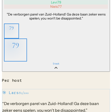
Levi
79
Niels
77
"
De verborgen parel van Zuid-Holland! Ga deze baan zeker eens
spelen, you won't be disappointed.
"
79
79
Sterk
Per host
🎯
Lars
82
/100
“
De verborgen parel van Zuid-Holland! Ga deze baan
zeker eens spelen, you won't be disappointed.
”