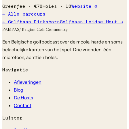
Greenfee ·
€
78
Holes ·
18
Website
← Alle parcours
←
Golfbaan Dirkshorn
Golfbaan Leidse Hout
→
PAMPAS
/ Belgian Golf Community
Een Belgische golfpodcast over de mooie, harde en soms
belachelijke kanten van het spel. Drie vrienden, één
microfoon, achttien holes.
Navigatie
Afleveringen
Blog
De Hosts
Contact
Luister