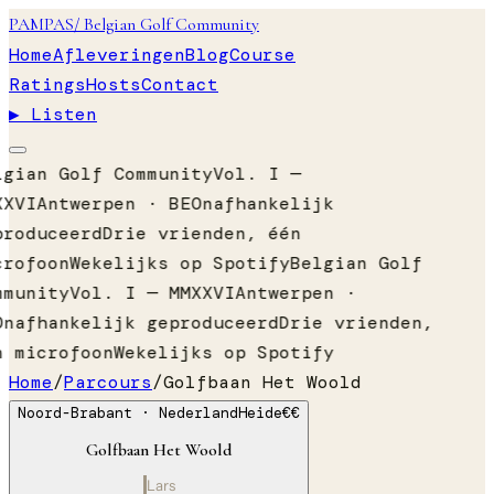
PAMPAS
/ Belgian Golf Community
Home
Afleveringen
Blog
Course
Ratings
Hosts
Contact
▶ Listen
lgian Golf Community
Vol. I —
XXVI
Antwerpen · BE
Onafhankelijk
produceerd
Drie vrienden, één
crofoon
Wekelijks op Spotify
Belgian Golf
mmunity
Vol. I — MMXXVI
Antwerpen ·
Onafhankelijk geproduceerd
Drie vrienden,
n microfoon
Wekelijks op Spotify
Home
/
Parcours
/
Golfbaan Het Woold
Noord-Brabant
· Nederland
Heide
€€
Golfbaan Het Woold
Lars