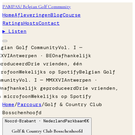
PAMPAS
/ Belgian Golf Community
Home
Afleveringen
Blog
Course
Ratings
Hosts
Contact
▶ Listen
lgian Golf Community
Vol. I —
XXVI
Antwerpen · BE
Onafhankelijk
produceerd
Drie vrienden, één
crofoon
Wekelijks op Spotify
Belgian Golf
mmunity
Vol. I — MMXXVI
Antwerpen ·
Onafhankelijk geproduceerd
Drie vrienden,
n microfoon
Wekelijks op Spotify
Home
/
Parcours
/
Golf & Country Club
Bosschenhoofd
Noord-Brabant
· Nederland
Parkbaan
€€
Golf & Country Club Bosschenhoofd