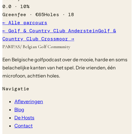
0.0
·
10
%
Greenfee ·
€
65
Holes ·
18
← Alle parcours
←
Golf & Country Club Anderstein
Golf &
Country Club Crossmoor
→
PAMPAS
/ Belgian Golf Community
Een Belgische golfpodcast over de mooie, harde en soms
belachelijke kanten van het spel. Drie vrienden, één
microfoon, achttien holes.
Navigatie
Afleveringen
Blog
De Hosts
Contact