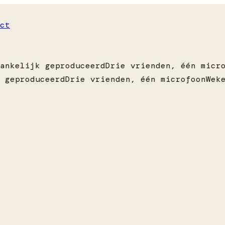
ct
ankelijk geproduceerd
Drie vrienden, één micro
 geproduceerd
Drie vrienden, één microfoon
Weke