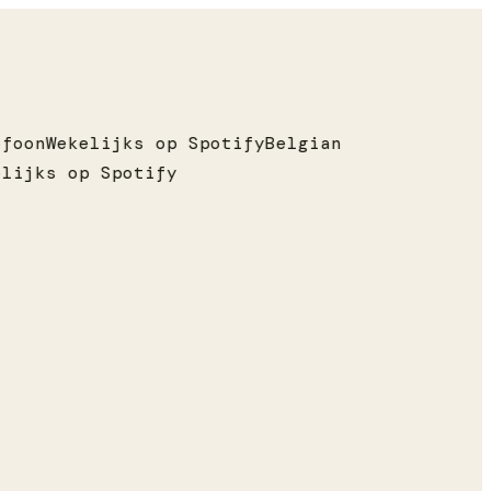
foon
Wekelijks op Spotify
Belgian
lijks op Spotify