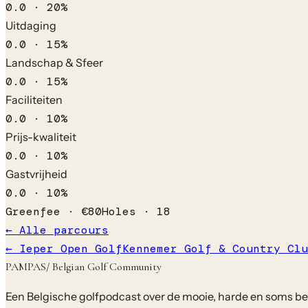
0.0
·
20
%
Uitdaging
0.0
·
15
%
Landschap & Sfeer
0.0
·
15
%
Faciliteiten
0.0
·
10
%
Prijs-kwaliteit
0.0
·
10
%
Gastvrijheid
0.0
·
10
%
Greenfee ·
€
80
Holes ·
18
← Alle parcours
←
Ieper Open Golf
Kennemer Golf & Country Clu
PAMPAS
/ Belgian Golf Community
Een Belgische golfpodcast over de mooie, harde en soms bela