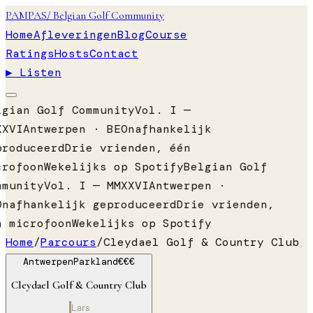
PAMPAS
/ Belgian Golf Community
Home
Afleveringen
Blog
Course
Ratings
Hosts
Contact
▶ Listen
lgian Golf Community
Vol. I —
XXVI
Antwerpen · BE
Onafhankelijk
produceerd
Drie vrienden, één
crofoon
Wekelijks op Spotify
Belgian Golf
mmunity
Vol. I — MMXXVI
Antwerpen ·
Onafhankelijk geproduceerd
Drie vrienden,
n microfoon
Wekelijks op Spotify
Home
/
Parcours
/
Cleydael Golf & Country Club
Antwerpen
Parkland
€€€
Cleydael Golf & Country Club
Lars