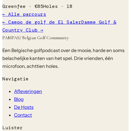
Greenfee ·
€
85
Holes ·
18
← Alle parcours
←
Campo de golf de El Saler
Damme Golf &
Country Club
→
PAMPAS
/ Belgian Golf Community
Een Belgische golfpodcast over de mooie, harde en soms
belachelijke kanten van het spel. Drie vrienden, één
microfoon, achttien holes.
Navigatie
Afleveringen
Blog
De Hosts
Contact
Luister