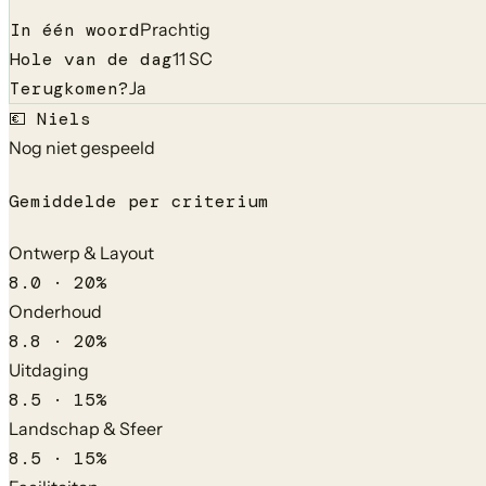
In één woord
Prachtig
Hole van de dag
11 SC
Terugkomen?
Ja
💶
Niels
Nog niet gespeeld
Gemiddelde per criterium
Ontwerp & Layout
8.0
·
20
%
Onderhoud
8.8
·
20
%
Uitdaging
8.5
·
15
%
Landschap & Sfeer
8.5
·
15
%