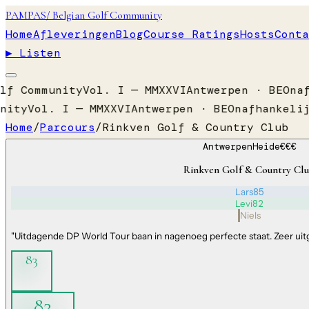
PAMPAS
/ Belgian Golf Community
Home
Afleveringen
Blog
Course Ratings
Hosts
Conta
▶ Listen
lf Community
Vol. I — MMXXVI
Antwerpen · BE
Onaf
nity
Vol. I — MMXXVI
Antwerpen · BE
Onafhankelij
Home
/
Parcours
/
Rinkven Golf & Country Club
Antwerpen
Heide
€€€
Rinkven Golf & Country Cl
Lars
85
Levi
82
Niels
"
Uitdagende DP World Tour baan in nagenoeg perfecte staat. Zeer uitge
83
83