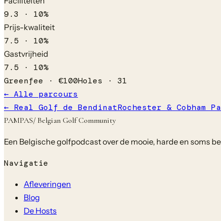
Faciliteiten
9.3
·
10
%
Prijs-kwaliteit
7.5
·
10
%
Gastvrijheid
7.5
·
10
%
Greenfee ·
€
100
Holes ·
31
← Alle parcours
←
Real Golf de Bendinat
Rochester & Cobham Pa
PAMPAS
/ Belgian Golf Community
Een Belgische golfpodcast over de mooie, harde en soms bela
Navigatie
Afleveringen
Blog
De Hosts