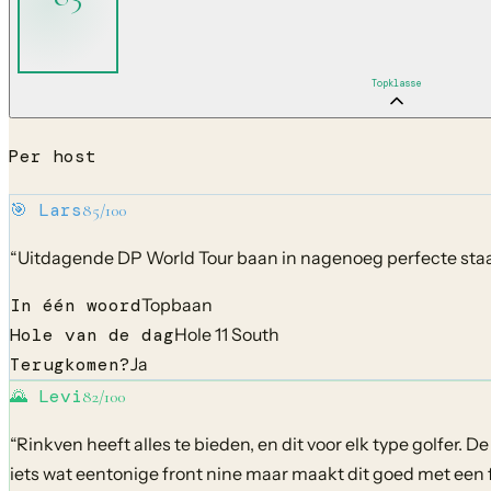
Topklasse
Per host
🎯
Lars
85
/100
“
Uitdagende DP World Tour baan in nagenoeg perfecte staat.
In één woord
Topbaan
Hole van de dag
Hole 11 South
Terugkomen?
Ja
🌄
Levi
82
/100
“
Rinkven heeft alles te bieden, en dit voor elk type golfer.
iets wat eentonige front nine maar maakt dit goed met een 