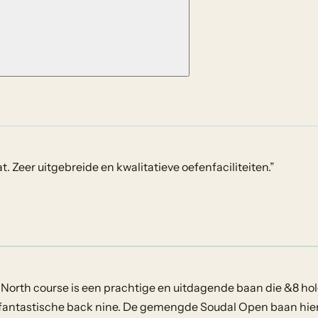
 Zeer uitgebreide en kwalitatieve oefenfaciliteiten.
”
 De North course is een prachtige en uitdagende baan die &8 ho
fantastische back nine. De gemengde Soudal Open baan hier i