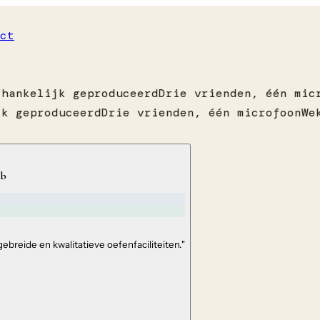
ct
hankelijk geproduceerd
Drie vrienden, één micr
k geproduceerd
Drie vrienden, één microfoon
Wek
ub
breide en kwalitatieve oefenfaciliteiten.
"