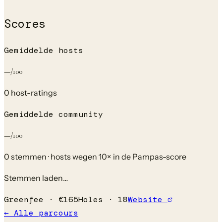
Scores
Gemiddelde hosts
—
/100
0
host-rating
s
Gemiddelde community
—
/100
0
stem
men
· hosts wegen 10× in de Pampas-score
Stemmen laden…
Greenfee ·
€
165
Holes ·
18
Website
← Alle parcours