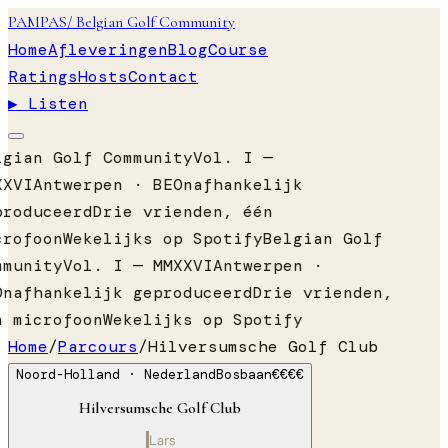
PAMPAS
/ Belgian Golf Community
Home
Afleveringen
Blog
Course
Ratings
Hosts
Contact
▶ Listen
lgian Golf Community
Vol. I —
XXVI
Antwerpen · BE
Onafhankelijk
produceerd
Drie vrienden, één
crofoon
Wekelijks op Spotify
Belgian Golf
mmunity
Vol. I — MMXXVI
Antwerpen ·
Onafhankelijk geproduceerd
Drie vrienden,
n microfoon
Wekelijks op Spotify
Home
/
Parcours
/
Hilversumsche Golf Club
Noord-Holland
· Nederland
Bosbaan
€€€€
Hilversumsche Golf Club
Lars