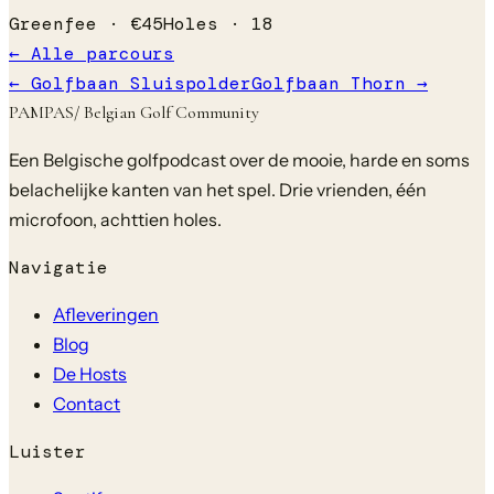
Greenfee ·
€
45
Holes ·
18
← Alle parcours
←
Golfbaan Sluispolder
Golfbaan Thorn
→
PAMPAS
/ Belgian Golf Community
Een Belgische golfpodcast over de mooie, harde en soms
belachelijke kanten van het spel. Drie vrienden, één
microfoon, achttien holes.
Navigatie
Afleveringen
Blog
De Hosts
Contact
Luister