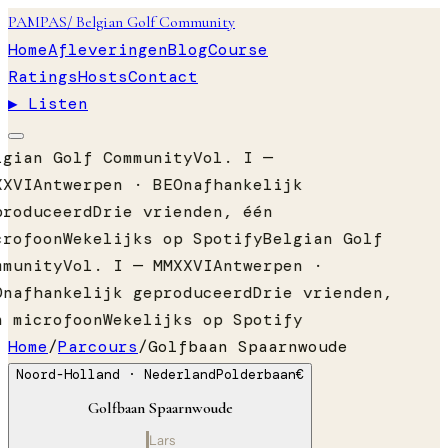
PAMPAS
/ Belgian Golf Community
Home
Afleveringen
Blog
Course
Ratings
Hosts
Contact
▶ Listen
lgian Golf Community
Vol. I —
XXVI
Antwerpen · BE
Onafhankelijk
produceerd
Drie vrienden, één
crofoon
Wekelijks op Spotify
Belgian Golf
mmunity
Vol. I — MMXXVI
Antwerpen ·
Onafhankelijk geproduceerd
Drie vrienden,
n microfoon
Wekelijks op Spotify
Home
/
Parcours
/
Golfbaan Spaarnwoude
Noord-Holland
· Nederland
Polderbaan
€
Golfbaan Spaarnwoude
Lars