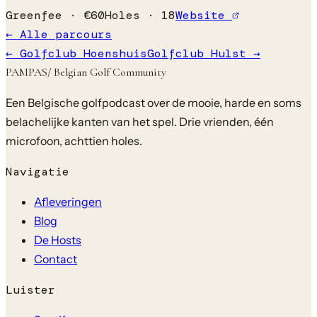
Greenfee ·
€
60
Holes ·
18
Website
← Alle parcours
←
Golfclub Hoenshuis
Golfclub Hulst
→
PAMPAS
/ Belgian Golf Community
Een Belgische golfpodcast over de mooie, harde en soms
belachelijke kanten van het spel. Drie vrienden, één
microfoon, achttien holes.
Navigatie
Afleveringen
Blog
De Hosts
Contact
Luister