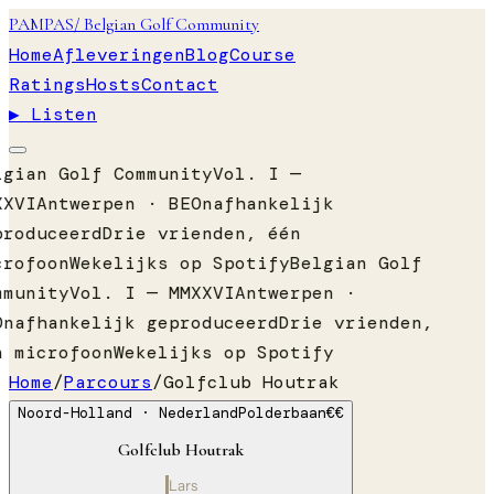
PAMPAS
/ Belgian Golf Community
Home
Afleveringen
Blog
Course
Ratings
Hosts
Contact
▶ Listen
lgian Golf Community
Vol. I —
XXVI
Antwerpen · BE
Onafhankelijk
produceerd
Drie vrienden, één
crofoon
Wekelijks op Spotify
Belgian Golf
mmunity
Vol. I — MMXXVI
Antwerpen ·
Onafhankelijk geproduceerd
Drie vrienden,
n microfoon
Wekelijks op Spotify
Home
/
Parcours
/
Golfclub Houtrak
Noord-Holland
· Nederland
Polderbaan
€€
Golfclub Houtrak
Lars