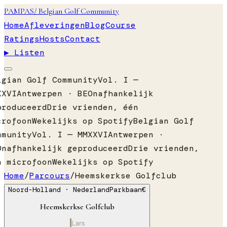
PAMPAS
/ Belgian Golf Community
Home
Afleveringen
Blog
Course
Ratings
Hosts
Contact
▶ Listen
lgian Golf Community
Vol. I —
XXVI
Antwerpen · BE
Onafhankelijk
produceerd
Drie vrienden, één
crofoon
Wekelijks op Spotify
Belgian Golf
mmunity
Vol. I — MMXXVI
Antwerpen ·
Onafhankelijk geproduceerd
Drie vrienden,
n microfoon
Wekelijks op Spotify
Home
/
Parcours
/
Heemskerkse Golfclub
Noord-Holland
· Nederland
Parkbaan
€
Heemskerkse Golfclub
Lars