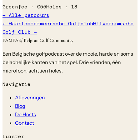
Greenfee ·
€
55
Holes ·
18
← Alle parcours
←
Haarlemmermeersche Golfclub
Hilversumsche
Golf Club
→
PAMPAS
/ Belgian Golf Community
Een Belgische golfpodcast over de mooie, harde en soms
belachelijke kanten van het spel. Drie vrienden, één
microfoon, achttien holes.
Navigatie
Afleveringen
Blog
De Hosts
Contact
Luister