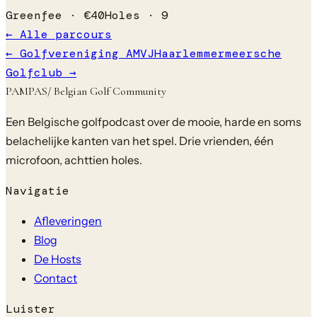
Greenfee ·
€
40
Holes ·
9
← Alle parcours
←
Golfvereniging AMVJ
Haarlemmermeersche
Golfclub
→
PAMPAS
/ Belgian Golf Community
Een Belgische golfpodcast over de mooie, harde en soms
belachelijke kanten van het spel. Drie vrienden, één
microfoon, achttien holes.
Navigatie
Afleveringen
Blog
De Hosts
Contact
Luister