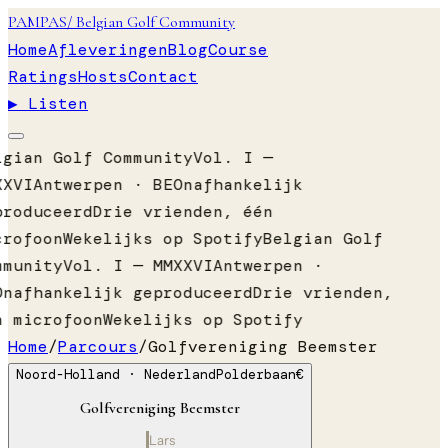
PAMPAS
/ Belgian Golf Community
Home
Afleveringen
Blog
Course
Ratings
Hosts
Contact
▶ Listen
lgian Golf Community
Vol. I —
XXVI
Antwerpen · BE
Onafhankelijk
produceerd
Drie vrienden, één
crofoon
Wekelijks op Spotify
Belgian Golf
mmunity
Vol. I — MMXXVI
Antwerpen ·
Onafhankelijk geproduceerd
Drie vrienden,
n microfoon
Wekelijks op Spotify
Home
/
Parcours
/
Golfvereniging Beemster
Noord-Holland
· Nederland
Polderbaan
€
Golfvereniging Beemster
Lars