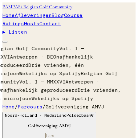
PAMPAS
/ Belgian Golf Community
Home
Afleveringen
Blog
Course
Ratings
Hosts
Contact
▶ Listen
lgian Golf Community
Vol. I —
XXVI
Antwerpen · BE
Onafhankelijk
produceerd
Drie vrienden, één
crofoon
Wekelijks op Spotify
Belgian Golf
mmunity
Vol. I — MMXXVI
Antwerpen ·
Onafhankelijk geproduceerd
Drie vrienden,
n microfoon
Wekelijks op Spotify
Home
/
Parcours
/
Golfvereniging AMVJ
Noord-Holland
· Nederland
Polderbaan
€
Golfvereniging AMVJ
Lars