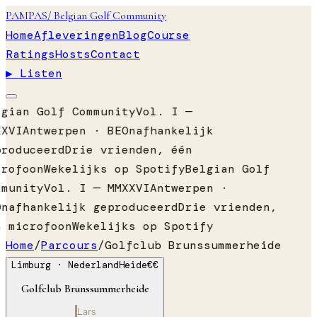
PAMPAS
/ Belgian Golf Community
Home
Afleveringen
Blog
Course
Ratings
Hosts
Contact
▶ Listen
lgian Golf Community
Vol. I —
XXVI
Antwerpen · BE
Onafhankelijk
produceerd
Drie vrienden, één
crofoon
Wekelijks op Spotify
Belgian Golf
mmunity
Vol. I — MMXXVI
Antwerpen ·
Onafhankelijk geproduceerd
Drie vrienden,
n microfoon
Wekelijks op Spotify
Home
/
Parcours
/
Golfclub Brunssummerheide
Limburg
· Nederland
Heide
€€
Golfclub Brunssummerheide
Lars