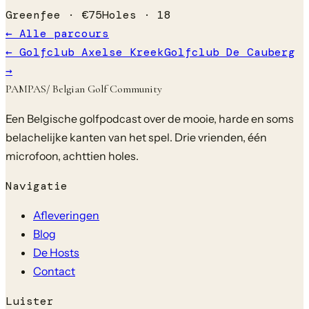
Greenfee ·
€
75
Holes ·
18
← Alle parcours
←
Golfclub Axelse Kreek
Golfclub De Cauberg
→
PAMPAS
/ Belgian Golf Community
Een Belgische golfpodcast over de mooie, harde en soms
belachelijke kanten van het spel. Drie vrienden, één
microfoon, achttien holes.
Navigatie
Afleveringen
Blog
De Hosts
Contact
Luister