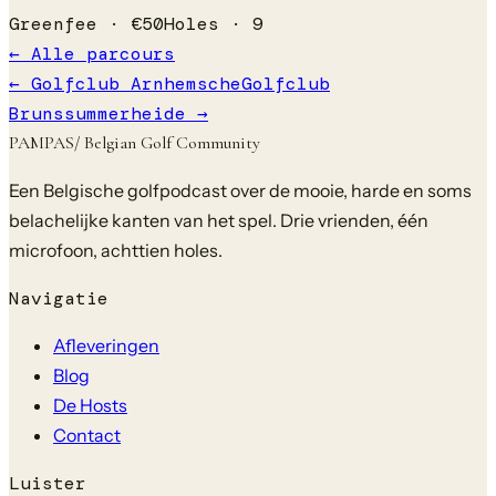
Greenfee ·
€
50
Holes ·
9
← Alle parcours
←
Golfclub Arnhemsche
Golfclub
Brunssummerheide
→
PAMPAS
/ Belgian Golf Community
Een Belgische golfpodcast over de mooie, harde en soms
belachelijke kanten van het spel. Drie vrienden, één
microfoon, achttien holes.
Navigatie
Afleveringen
Blog
De Hosts
Contact
Luister