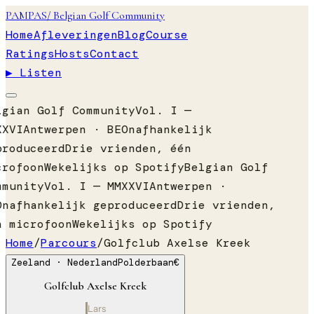
PAMPAS
/ Belgian Golf Community
Home
Afleveringen
Blog
Course
Ratings
Hosts
Contact
▶ Listen
lgian Golf Community
Vol. I —
XXVI
Antwerpen · BE
Onafhankelijk
produceerd
Drie vrienden, één
crofoon
Wekelijks op Spotify
Belgian Golf
mmunity
Vol. I — MMXXVI
Antwerpen ·
Onafhankelijk geproduceerd
Drie vrienden,
n microfoon
Wekelijks op Spotify
Home
/
Parcours
/
Golfclub Axelse Kreek
Zeeland
· Nederland
Polderbaan
€
Golfclub Axelse Kreek
Lars