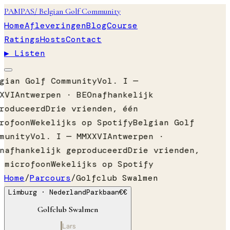
PAMPAS
/ Belgian Golf Community
Home
Afleveringen
Blog
Course
Ratings
Hosts
Contact
▶ Listen
gian Golf Community
Vol. I —
XVI
Antwerpen · BE
Onafhankelijk
roduceerd
Drie vrienden, één
rofoon
Wekelijks op Spotify
Belgian Golf
munity
Vol. I — MMXXVI
Antwerpen ·
nafhankelijk geproduceerd
Drie vrienden,
 microfoon
Wekelijks op Spotify
Home
/
Parcours
/
Golfclub Swalmen
Limburg
· Nederland
Parkbaan
€€
Golfclub Swalmen
Lars