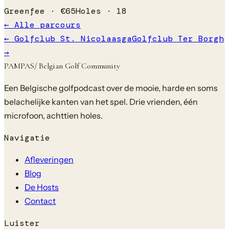
Greenfee ·
€
65
Holes ·
18
← Alle parcours
←
Golfclub St. Nicolaasga
Golfclub Ter Borgh
→
PAMPAS
/ Belgian Golf Community
Een Belgische golfpodcast over de mooie, harde en soms
belachelijke kanten van het spel. Drie vrienden, één
microfoon, achttien holes.
Navigatie
Afleveringen
Blog
De Hosts
Contact
Luister