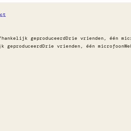
ct
hankelijk geproduceerd
Drie vrienden, één micr
k geproduceerd
Drie vrienden, één microfoon
Wek