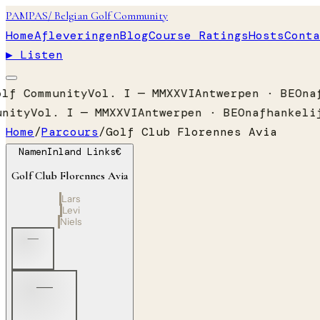
PAMPAS
/ Belgian Golf Community
Home
Afleveringen
Blog
Course Ratings
Hosts
Conta
▶ Listen
lf Community
Vol. I — MMXXVI
Antwerpen · BE
Onaf
nity
Vol. I — MMXXVI
Antwerpen · BE
Onafhankelij
Home
/
Parcours
/
Golf Club Florennes Avia
Namen
Inland Links
€
Golf Club Florennes Avia
Lars
Levi
Niels
—
—