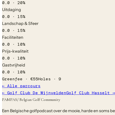
0.0
·
20
%
Uitdaging
0.0
·
15
%
Landschap & Sfeer
0.0
·
15
%
Faciliteiten
0.0
·
10
%
Prijs-kwaliteit
0.0
·
10
%
Gastvrijheid
0.0
·
10
%
Greenfee ·
€
55
Holes ·
9
← Alle parcours
←
Golf Club De Wijnvelden
Golf Club Hasselt
→
PAMPAS
/ Belgian Golf Community
Een Belgische golfpodcast over de mooie, harde en soms bela