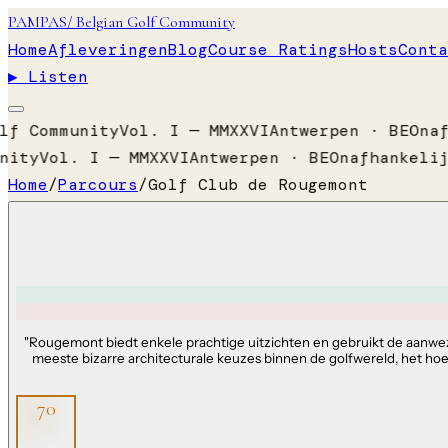
PAMPAS
/ Belgian Golf Community
Home
Afleveringen
Blog
Course Ratings
Hosts
Conta
▶ Listen
lf Community
Vol. I — MMXXVI
Antwerpen · BE
Onaf
nity
Vol. I — MMXXVI
Antwerpen · BE
Onafhankelij
Home
/
Parcours
/
Golf Club de Rougemont
"
Rougemont biedt enkele prachtige uitzichten en gebruikt de aanwezi
meeste bizarre architecturale keuzes binnen de golfwereld, het hoef
70