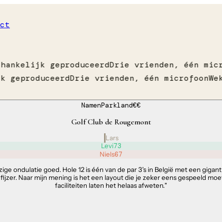
ct
hankelijk geproduceerd
Drie vrienden, één micr
k geproduceerd
Drie vrienden, één microfoon
Wek
Namen
Parkland
€€
Golf Club de Rougemont
Lars
Levi
73
Niels
67
ge ondulatie goed. Hole 12 is één van de par 3's in België met een gigan
ijzer. Naar mijn mening is het een layout die je zeker eens gespeeld moe
faciliteiten laten het helaas afweten.
"