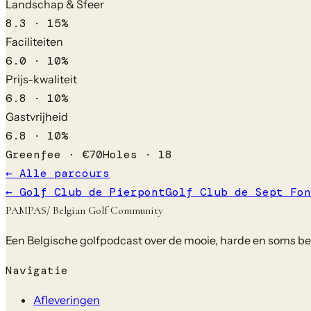
Landschap & Sfeer
8.3
·
15
%
Faciliteiten
6.0
·
10
%
Prijs-kwaliteit
6.8
·
10
%
Gastvrijheid
6.8
·
10
%
Greenfee ·
€
70
Holes ·
18
← Alle parcours
←
Golf Club de Pierpont
Golf Club de Sept Fon
PAMPAS
/ Belgian Golf Community
Een Belgische golfpodcast over de mooie, harde en soms bela
Navigatie
Afleveringen