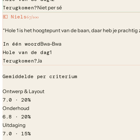
Terugkomen?
Niet per sé
💶
Niels
67
/100
“
Hole 1 is het hoogtepunt van de baan, daar heb je prachtig 
In één woord
Bwa-Bwa
Hole van de dag
1
Terugkomen?
Ja
Gemiddelde per criterium
Ontwerp & Layout
7.0
·
20
%
Onderhoud
6.8
·
20
%
Uitdaging
7.0
·
15
%