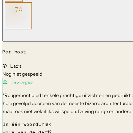
70
Per host
🎯
Lars
Nog niet gespeeld
🌄
Levi
73
/100
“
Rougemont biedt enkele prachtige uitzichten en gebruikt de
hole gevolgd door een van de meeste bizarre architecturale
maar ook niet wekelijks wil spelen. Driving range en andere f
In één woord
Uniek
Hole van de dag
12