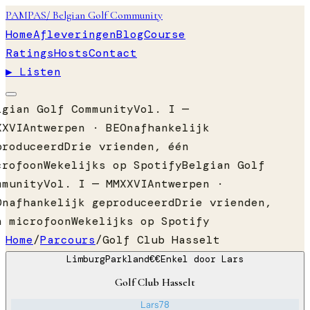
PAMPAS
/ Belgian Golf Community
Home
Afleveringen
Blog
Course
Ratings
Hosts
Contact
▶ Listen
lgian Golf Community
Vol. I —
XXVI
Antwerpen · BE
Onafhankelijk
produceerd
Drie vrienden, één
crofoon
Wekelijks op Spotify
Belgian Golf
mmunity
Vol. I — MMXXVI
Antwerpen ·
Onafhankelijk geproduceerd
Drie vrienden,
n microfoon
Wekelijks op Spotify
Home
/
Parcours
/
Golf Club Hasselt
Limburg
Parkland
€€
Enkel door
Lars
Golf Club Hasselt
Lars
78