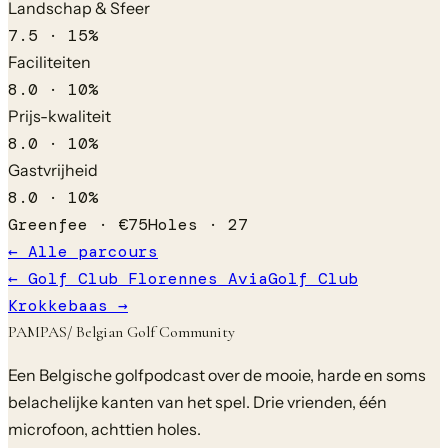
Landschap & Sfeer
7.5
·
15
%
Faciliteiten
8.0
·
10
%
Prijs-kwaliteit
8.0
·
10
%
Gastvrijheid
8.0
·
10
%
Greenfee ·
€
75
Holes ·
27
← Alle parcours
←
Golf Club Florennes Avia
Golf Club
Krokkebaas
→
PAMPAS
/ Belgian Golf Community
Een Belgische golfpodcast over de mooie, harde en soms
belachelijke kanten van het spel. Drie vrienden, één
microfoon, achttien holes.