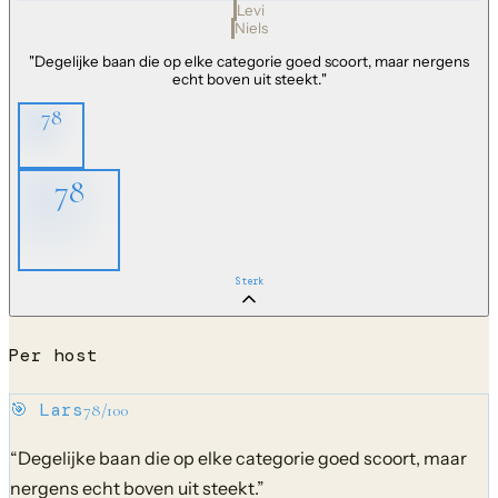
Levi
Niels
"
Degelijke baan die op elke categorie goed scoort, maar nergens
echt boven uit steekt.
"
78
78
Sterk
Per host
🎯
Lars
78
/100
“
Degelijke baan die op elke categorie goed scoort, maar
nergens echt boven uit steekt.
”