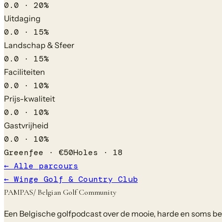
0.0
·
20
%
Uitdaging
0.0
·
15
%
Landschap & Sfeer
0.0
·
15
%
Faciliteiten
0.0
·
10
%
Prijs-kwaliteit
0.0
·
10
%
Gastvrijheid
0.0
·
10
%
Greenfee ·
€
50
Holes ·
18
← Alle parcours
←
Winge Golf & Country Club
PAMPAS
/ Belgian Golf Community
Een Belgische golfpodcast over de mooie, harde en soms bela