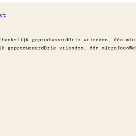
ct
hankelijk geproduceerd
Drie vrienden, één micr
k geproduceerd
Drie vrienden, één microfoon
Wek