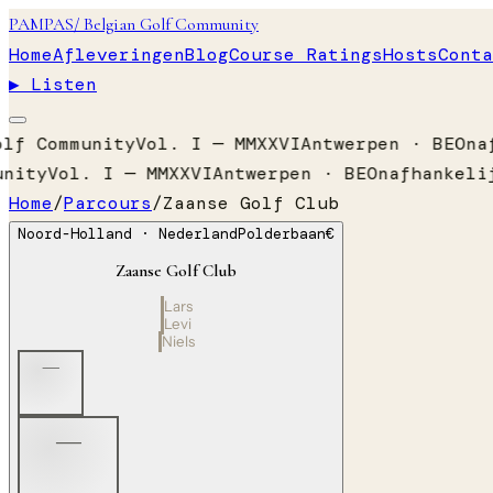
PAMPAS
/ Belgian Golf Community
Home
Afleveringen
Blog
Course Ratings
Hosts
Conta
▶ Listen
lf Community
Vol. I — MMXXVI
Antwerpen · BE
Onaf
nity
Vol. I — MMXXVI
Antwerpen · BE
Onafhankelij
Home
/
Parcours
/
Zaanse Golf Club
Noord-Holland
· Nederland
Polderbaan
€
Zaanse Golf Club
Lars
Levi
Niels
—
—