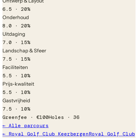
Ontwerp & Layout
6.5
·
20
%
Onderhoud
8.0
·
20
%
Uitdaging
7.0
·
15
%
Landschap & Sfeer
7.5
·
15
%
Faciliteiten
5.5
·
10
%
Prijs-kwaliteit
5.5
·
10
%
Gastvrijheid
7.5
·
10
%
Greenfee ·
€
100
Holes ·
36
← Alle parcours
←
Royal Golf Club Keerbergen
Royal Golf Club