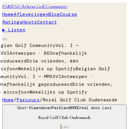
PAMPAS
/ Belgian Golf Community
Home
Afleveringen
Blog
Course
Ratings
Hosts
Contact
▶ Listen
lgian Golf Community
Vol. I —
XXVI
Antwerpen · BE
Onafhankelijk
produceerd
Drie vrienden, één
crofoon
Wekelijks op Spotify
Belgian Golf
mmunity
Vol. I — MMXXVI
Antwerpen ·
Onafhankelijk geproduceerd
Drie vrienden,
n microfoon
Wekelijks op Spotify
Home
/
Parcours
/
Royal Golf Club Oudenaarde
Oost-Vlaanderen
Parkland
€€€
Enkel door
Levi
Royal Golf Club Oudenaarde
Lars