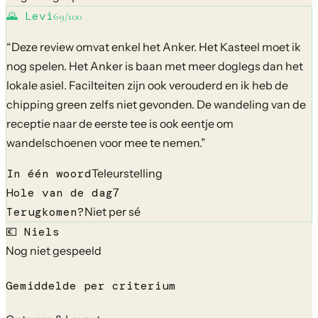
🌄
Levi
69
/100
“
Deze review omvat enkel het Anker. Het Kasteel moet ik
nog spelen. Het Anker is baan met meer doglegs dan het
lokale asiel. Facilteiten zijn ook verouderd en ik heb de
chipping green zelfs niet gevonden. De wandeling van de
receptie naar de eerste tee is ook eentje om
wandelschoenen voor mee te nemen.
”
In één woord
Teleurstelling
Hole van de dag
7
Terugkomen?
Niet per sé
💶
Niels
Nog niet gespeeld
Gemiddelde per criterium