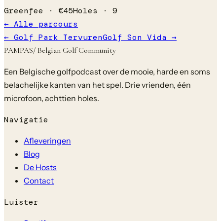
Greenfee ·
€
45
Holes ·
9
← Alle parcours
←
Golf Park Tervuren
Golf Son Vida
→
PAMPAS
/ Belgian Golf Community
Een Belgische golfpodcast over de mooie, harde en soms
belachelijke kanten van het spel. Drie vrienden, één
microfoon, achttien holes.
Navigatie
Afleveringen
Blog
De Hosts
Contact
Luister