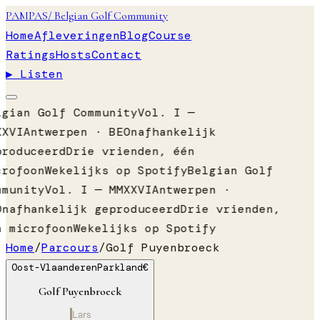
PAMPAS
/ Belgian Golf Community
Home
Afleveringen
Blog
Course
Ratings
Hosts
Contact
▶ Listen
lgian Golf Community
Vol. I —
XXVI
Antwerpen · BE
Onafhankelijk
produceerd
Drie vrienden, één
crofoon
Wekelijks op Spotify
Belgian Golf
mmunity
Vol. I — MMXXVI
Antwerpen ·
Onafhankelijk geproduceerd
Drie vrienden,
n microfoon
Wekelijks op Spotify
Home
/
Parcours
/
Golf Puyenbroeck
Oost-Vlaanderen
Parkland
€
Golf Puyenbroeck
Lars