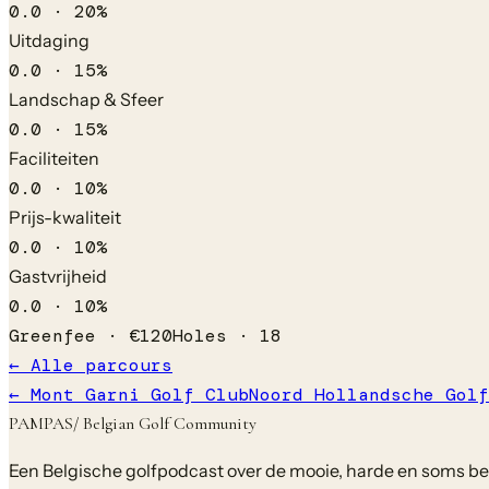
0.0
·
20
%
Uitdaging
0.0
·
15
%
Landschap & Sfeer
0.0
·
15
%
Faciliteiten
0.0
·
10
%
Prijs-kwaliteit
0.0
·
10
%
Gastvrijheid
0.0
·
10
%
Greenfee ·
€
120
Holes ·
18
← Alle parcours
←
Mont Garni Golf Club
Noord Hollandsche Golf
PAMPAS
/ Belgian Golf Community
Een Belgische golfpodcast over de mooie, harde en soms bela