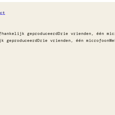
ct
hankelijk geproduceerd
Drie vrienden, één mic
k geproduceerd
Drie vrienden, één microfoon
We