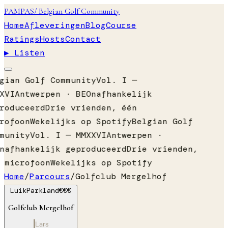
PAMPAS
/ Belgian Golf Community
Home
Afleveringen
Blog
Course
Ratings
Hosts
Contact
▶ Listen
gian Golf Community
Vol. I —
XVI
Antwerpen · BE
Onafhankelijk
roduceerd
Drie vrienden, één
rofoon
Wekelijks op Spotify
Belgian Golf
munity
Vol. I — MMXXVI
Antwerpen ·
nafhankelijk geproduceerd
Drie vrienden,
 microfoon
Wekelijks op Spotify
Home
/
Parcours
/
Golfclub Mergelhof
Luik
Parkland
€€€
Golfclub Mergelhof
Lars