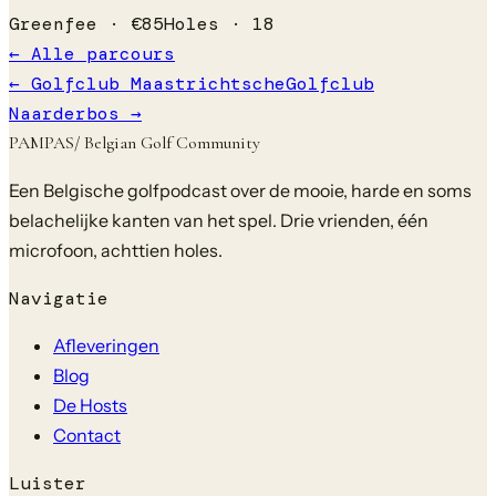
Greenfee ·
€
85
Holes ·
18
← Alle parcours
←
Golfclub Maastrichtsche
Golfclub
Naarderbos
→
PAMPAS
/ Belgian Golf Community
Een Belgische golfpodcast over de mooie, harde en soms
belachelijke kanten van het spel. Drie vrienden, één
microfoon, achttien holes.
Navigatie
Afleveringen
Blog
De Hosts
Contact
Luister