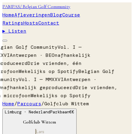
PAMPAS
/ Belgian Golf Community
Home
Afleveringen
Blog
Course
Ratings
Hosts
Contact
▶ Listen
lgian Golf Community
Vol. I —
XXVI
Antwerpen · BE
Onafhankelijk
produceerd
Drie vrienden, één
crofoon
Wekelijks op Spotify
Belgian Golf
mmunity
Vol. I — MMXXVI
Antwerpen ·
Onafhankelijk geproduceerd
Drie vrienden,
n microfoon
Wekelijks op Spotify
Home
/
Parcours
/
Golfclub Wittem
Limburg
· Nederland
Parkbaan
€€
Golfclub Wittem
Lars