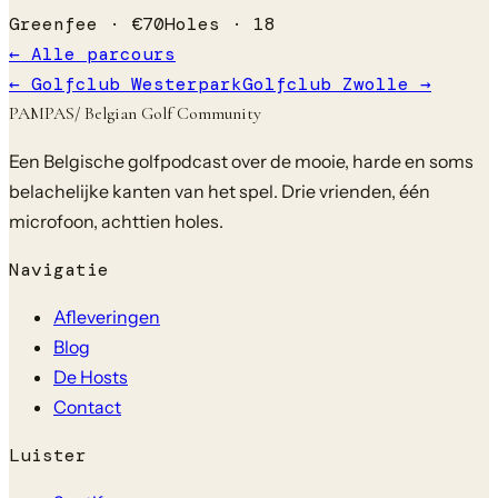
Greenfee ·
€
70
Holes ·
18
← Alle parcours
←
Golfclub Westerpark
Golfclub Zwolle
→
PAMPAS
/ Belgian Golf Community
Een Belgische golfpodcast over de mooie, harde en soms
belachelijke kanten van het spel. Drie vrienden, één
microfoon, achttien holes.
Navigatie
Afleveringen
Blog
De Hosts
Contact
Luister