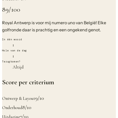
89
/100
Royal Antwerp is voor mij numero uno van België! Elke
golfronde daar is prachtig en een ongekend genot.
In één woord
1
Hole van de dag
1
Terugkomen?
Altijd
Score per criterium
9
/10
Ontwerp & Layout
8
/10
Onderhoud
7
/10
Uitdaging