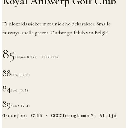
Royal Antwerp Golf Club
Tijdloze klassieker met uniek heidekarakter. Smalle
fairways, snelle greens. Oudste golfclub van België.
85
Pampas Score ·
Topklasse
88
Lars (+0.6)
84
Levi (3.2)
89
Niels (2.4)
Greenfee:
€
155
·
€€€€
Terugkomen?:
Altijd