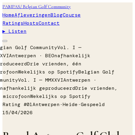
PAMPAS
/ Belgian Golf Community
Home
Afleveringen
Blog
Course
Ratings
Hosts
Contact
▶ Listen
gian Golf Community
Vol. I —
XVI
Antwerpen · BE
Onafhankelijk
roduceerd
Drie vrienden, één
rofoon
Wekelijks op Spotify
Belgian Golf
munity
Vol. I — MMXXVI
Antwerpen ·
nafhankelijk geproduceerd
Drie vrienden,
 microfoon
Wekelijks op Spotify
Rating #
01
Antwerpen
·
Heide
·
Gespeeld
15/04/2026