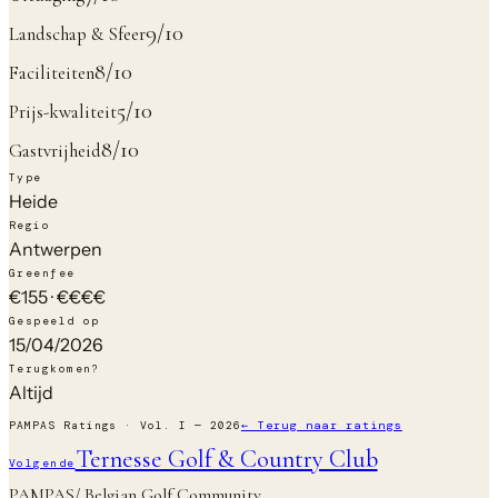
9
/10
Landschap & Sfeer
8
/10
Faciliteiten
5
/10
Prijs-kwaliteit
8
/10
Gastvrijheid
Type
Heide
Regio
Antwerpen
Greenfee
€
155
·
€€€€
Gespeeld op
15/04/2026
Terugkomen?
Altijd
PAMPAS Ratings · Vol. I — 2026
← Terug naar ratings
Ternesse Golf & Country Club
Volgende
PAMPAS
/ Belgian Golf Community