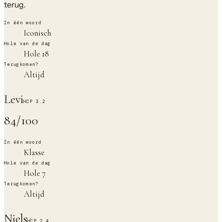
terug.
In één woord
Iconisch
Hole van de dag
Hole 18
Terugkomen?
Altijd
Levi
HCP
3.2
84
/100
In één woord
Klasse
Hole van de dag
Hole 7
Terugkomen?
Altijd
Niels
HCP
2.4