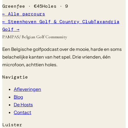
Greenfee ·
€
45
Holes ·
9
← Alle parcours
←
Steenhoven Golf & Country Club
Taxandria
Golf
→
PAMPAS
/ Belgian Golf Community
Een Belgische golfpodcast over de mooie, harde en soms
belachelijke kanten van het spel. Drie vrienden, één
microfoon, achttien holes.
Navigatie
Afleveringen
Blog
De Hosts
Contact
Luister