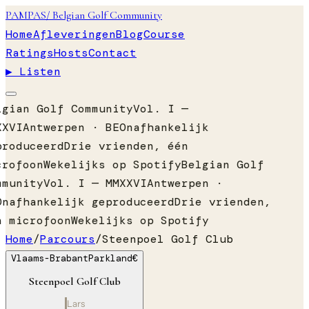
PAMPAS
/ Belgian Golf Community
Home
Afleveringen
Blog
Course
Ratings
Hosts
Contact
▶ Listen
lgian Golf Community
Vol. I —
XXVI
Antwerpen · BE
Onafhankelijk
produceerd
Drie vrienden, één
crofoon
Wekelijks op Spotify
Belgian Golf
mmunity
Vol. I — MMXXVI
Antwerpen ·
Onafhankelijk geproduceerd
Drie vrienden,
n microfoon
Wekelijks op Spotify
Home
/
Parcours
/
Steenpoel Golf Club
Vlaams-Brabant
Parkland
€
Steenpoel Golf Club
Lars