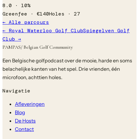
8.0
·
10
%
Greenfee ·
€
140
Holes ·
27
← Alle parcours
←
Royal Waterloo Golf Club
Spiegelven Golf
Club
→
PAMPAS
/ Belgian Golf Community
Een Belgische golfpodcast over de mooie, harde en soms
belachelijke kanten van het spel. Drie vrienden, één
microfoon, achttien holes.
Navigatie
Afleveringen
Blog
De Hosts
Contact