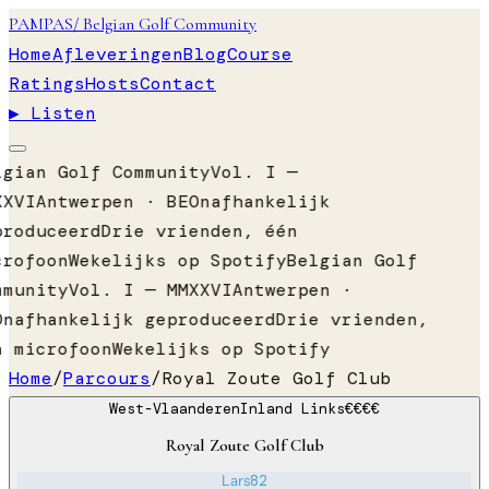
PAMPAS
/ Belgian Golf Community
Home
Afleveringen
Blog
Course
Ratings
Hosts
Contact
▶ Listen
lgian Golf Community
Vol. I —
XXVI
Antwerpen · BE
Onafhankelijk
produceerd
Drie vrienden, één
crofoon
Wekelijks op Spotify
Belgian Golf
mmunity
Vol. I — MMXXVI
Antwerpen ·
Onafhankelijk geproduceerd
Drie vrienden,
n microfoon
Wekelijks op Spotify
Home
/
Parcours
/
Royal Zoute Golf Club
West-Vlaanderen
Inland Links
€€€€
Royal Zoute Golf Club
Lars
82