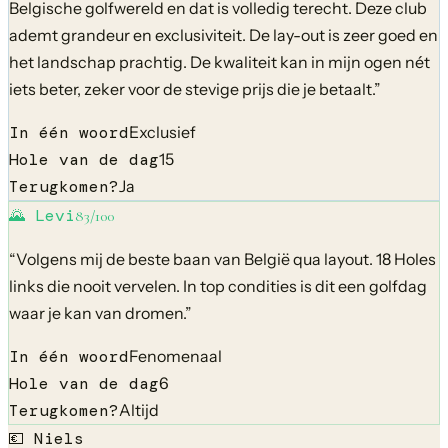
Belgische golfwereld en dat is volledig terecht. Deze club
ademt grandeur en exclusiviteit. De lay-out is zeer goed en
het landschap prachtig. De kwaliteit kan in mijn ogen nét
iets beter, zeker voor de stevige prijs die je betaalt.
”
In één woord
Exclusief
Hole van de dag
15
Terugkomen?
Ja
🌄
Levi
83
/100
“
Volgens mij de beste baan van België qua layout. 18 Holes
links die nooit vervelen. In top condities is dit een golfdag
waar je kan van dromen.
”
In één woord
Fenomenaal
Hole van de dag
6
Terugkomen?
Altijd
💶
Niels