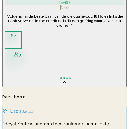
Levi
83
Niels
"
Volgens mij de beste baan van België qua layout. 18 Holes links die
nooit vervelen. In top condities is dit een golfdag waar je kan van
dromen.
"
82
82
Topklasse
Per host
🎯
Lars
82
/100
“
Royal Zoute is uiteraard een ronkende naam in de