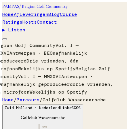
PAMPAS
/ Belgian Golf Community
Home
Afleveringen
Blog
Course
Ratings
Hosts
Contact
▶ Listen
lgian Golf Community
Vol. I —
XXVI
Antwerpen · BE
Onafhankelijk
produceerd
Drie vrienden, één
crofoon
Wekelijks op Spotify
Belgian Golf
mmunity
Vol. I — MMXXVI
Antwerpen ·
Onafhankelijk geproduceerd
Drie vrienden,
n microfoon
Wekelijks op Spotify
Home
/
Parcours
/
Golfclub Wassenaarsche
Zuid-Holland
· Nederland
Links
€€€€
Golfclub Wassenaarsche
Lars