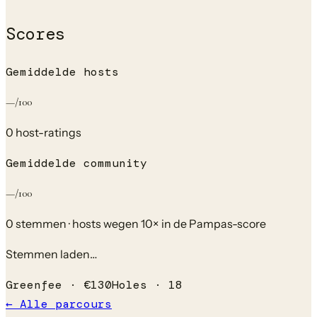
Scores
Gemiddelde hosts
—
/100
0
host-rating
s
Gemiddelde community
—
/100
0
stem
men
· hosts wegen 10× in de Pampas-score
Stemmen laden…
Greenfee ·
€
130
Holes ·
18
← Alle parcours