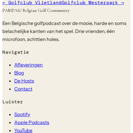
←
Golfclub Vlietland
Golfclub Westerpark
→
PAMPAS
/ Belgian Golf Community
Een Belgische golfpodcast over de mooie, harde en soms
belachelijke kanten van het spel. Drie vrienden, één
microfoon, achttien holes.
Navigatie
Afleveringen
Blog
De Hosts
Contact
Luister
Spotify
Apple Podcasts
YouTube