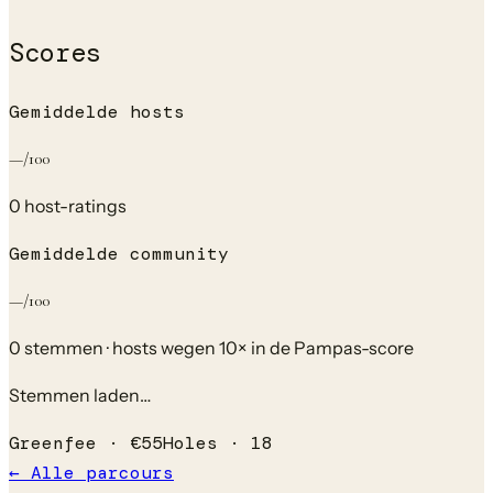
Scores
Gemiddelde hosts
—
/100
0
host-rating
s
Gemiddelde community
—
/100
0
stem
men
· hosts wegen 10× in de Pampas-score
Stemmen laden…
Greenfee ·
€
55
Holes ·
18
← Alle parcours