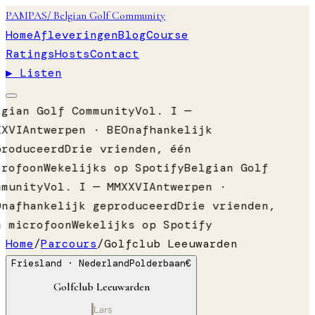
PAMPAS
/ Belgian Golf Community
Home
Afleveringen
Blog
Course
Ratings
Hosts
Contact
▶ Listen
lgian Golf Community
Vol. I —
XXVI
Antwerpen · BE
Onafhankelijk
produceerd
Drie vrienden, één
crofoon
Wekelijks op Spotify
Belgian Golf
mmunity
Vol. I — MMXXVI
Antwerpen ·
Onafhankelijk geproduceerd
Drie vrienden,
n microfoon
Wekelijks op Spotify
Home
/
Parcours
/
Golfclub Leeuwarden
Friesland
· Nederland
Polderbaan
€
Golfclub Leeuwarden
Lars