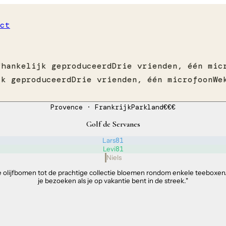
ct
hankelijk geproduceerd
Drie vrienden, één micr
k geproduceerd
Drie vrienden, één microfoon
Wek
Provence
· Frankrijk
Parkland
€€€
Golf de Servanes
Lars
81
Levi
81
Niels
 olijfbomen tot de prachtige collectie bloemen rondom enkele teeboxen.
je bezoeken als je op vakantie bent in de streek.
"