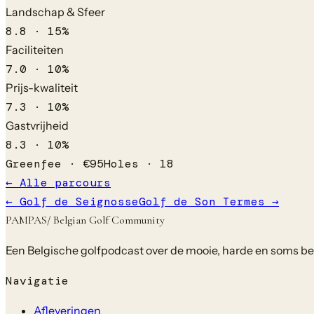
Landschap & Sfeer
8.8
·
15
%
Faciliteiten
7.0
·
10
%
Prijs-kwaliteit
7.3
·
10
%
Gastvrijheid
8.3
·
10
%
Greenfee ·
€
95
Holes ·
18
← Alle parcours
←
Golf de Seignosse
Golf de Son Termes
→
PAMPAS
/ Belgian Golf Community
Een Belgische golfpodcast over de mooie, harde en soms bela
Navigatie
Afleveringen