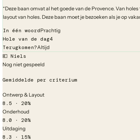
“
Deze baan omvat al het goede van de Provence. Van holes 
layout van holes. Deze baan moet je bezoeken als je op vakan
In één woord
Prachtig
Hole van de dag
4
Terugkomen?
Altijd
💶
Niels
Nog niet gespeeld
Gemiddelde per criterium
Ontwerp & Layout
8.5
·
20
%
Onderhoud
8.0
·
20
%
Uitdaging
8.3
·
15
%