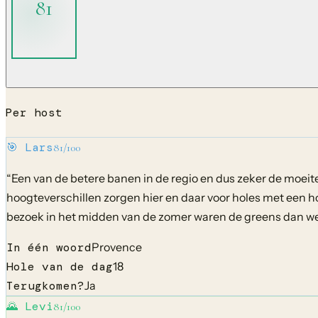
81
Per host
🎯
Lars
81
/100
“
Een van de betere banen in de regio en dus zeker de moeite
hoogteverschillen zorgen hier en daar voor holes met een ho
bezoek in het midden van de zomer waren de greens dan we
In één woord
Provence
Hole van de dag
18
Terugkomen?
Ja
🌄
Levi
81
/100