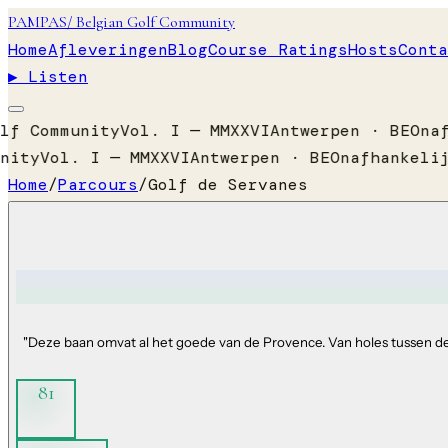
PAMPAS
/ Belgian Golf Community
Home
Afleveringen
Blog
Course Ratings
Hosts
Conta
▶ Listen
lf Community
Vol. I — MMXXVI
Antwerpen · BE
Onaf
nity
Vol. I — MMXXVI
Antwerpen · BE
Onafhankelij
Home
/
Parcours
/
Golf de Servanes
"
Deze baan omvat al het goede van de Provence. Van holes tussen de
81