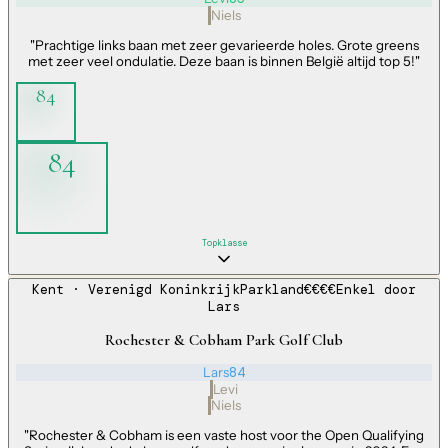
Niels
"
Prachtige links baan met zeer gevarieerde holes. Grote greens
met zeer veel ondulatie. Deze baan is binnen België altijd top 5!
"
84
84
Topklasse
Kent
· Verenigd Koninkrijk
Parkland
€€€€
Enkel door
Lars
Rochester & Cobham Park Golf Club
Lars
84
Levi
Niels
"
Rochester & Cobham is een vaste host voor the Open Qualifying