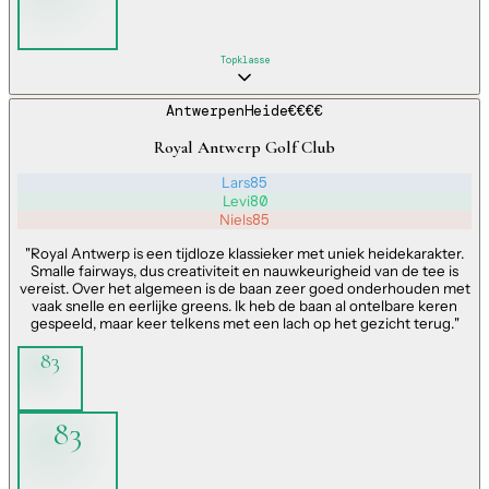
Topklasse
Antwerpen
Heide
€€€€
Royal Antwerp Golf Club
Lars
85
Levi
80
Niels
85
"
Royal Antwerp is een tijdloze klassieker met uniek heidekarakter.
Smalle fairways, dus creativiteit en nauwkeurigheid van de tee is
vereist. Over het algemeen is de baan zeer goed onderhouden met
vaak snelle en eerlijke greens. Ik heb de baan al ontelbare keren
gespeeld, maar keer telkens met een lach op het gezicht terug.
"
83
83