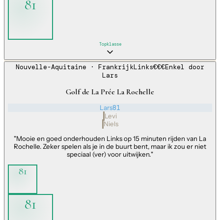
81
Topklasse
Nouvelle-Aquitaine
· Frankrijk
Links
€€€
Enkel door
Lars
Golf de La Prée La Rochelle
Lars
81
Levi
Niels
"
Mooie en goed onderhouden Links op 15 minuten rijden van La
Rochelle. Zeker spelen als je in de buurt bent, maar ik zou er niet
speciaal (ver) voor uitwijken.
"
81
81