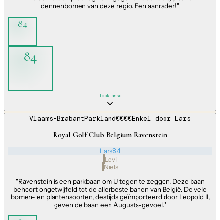
dennenbomen van deze regio. Een aanrader!
"
84
84
Topklasse
Vlaams-Brabant
Parkland
€€€€
Enkel door
Lars
Royal Golf Club Belgium Ravenstein
Lars
84
Levi
Niels
"
Ravenstein is een parkbaan om U tegen te zeggen. Deze baan
behoort ongetwijfeld tot de allerbeste banen van België. De vele
bomen- en plantensoorten, destijds geïmporteerd door Leopold II,
geven de baan een Augusta-gevoel.
"