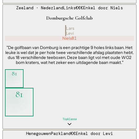
Zeeland
· Nederland
Links
€€€
Enkel door
Niels
Domburgsche Golfclub
Lars
Levi
Niels
81
"
De golfbaan van Domburg is een prachtige 9 holes links baan. Het
leuke is wel dat je per hole twee verschillende afslag plaatsten hebt.
dus 18 verschillende teeboxen. Deze baan ligt vol met oude WO2
bom kraters, wat het zeker een uitdagende baan maakt.
"
81
81
Topklasse
Henegouwen
Parkland
€€
Enkel door
Levi