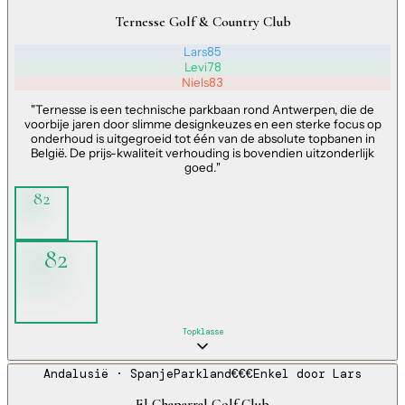
Ternesse Golf & Country Club
Lars
85
Levi
78
Niels
83
"
Ternesse is een technische parkbaan rond Antwerpen, die de
voorbije jaren door slimme designkeuzes en een sterke focus op
onderhoud is uitgegroeid tot één van de absolute topbanen in
België. De prijs-kwaliteit verhouding is bovendien uitzonderlijk
goed.
"
82
82
Topklasse
Andalusië
· Spanje
Parkland
€€€
Enkel door
Lars
El Chaparral Golf Club