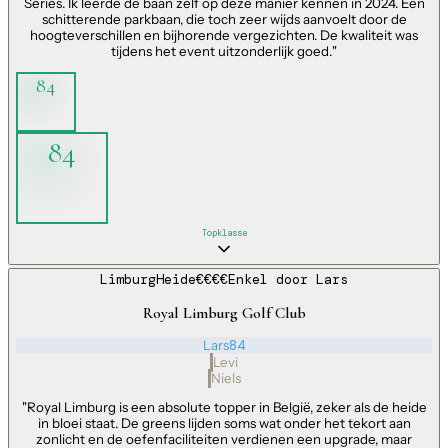
Series. Ik leerde de baan zelf op deze manier kennen in 2024. Een
schitterende parkbaan, die toch zeer wijds aanvoelt door de
hoogteverschillen en bijhorende vergezichten. De kwaliteit was
tijdens het event uitzonderlijk goed.
"
84
84
Topklasse
Limburg
Heide
€€€€
Enkel door
Lars
Royal Limburg Golf Club
Lars
84
Levi
Niels
"
Royal Limburg is een absolute topper in België, zeker als de heide
in bloei staat. De greens lijden soms wat onder het tekort aan
zonlicht en de oefenfaciliteiten verdienen een upgrade, maar