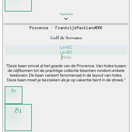
Topklasse
Provence
· Frankrijk
Parkland
€€€
Golf de Servanes
Lars
81
Levi
81
Niels
"
Deze baan omvat al het goede van de Provence. Van holes tussen
de olijfbomen tot de prachtige collectie bloemen rondom enkele
teeboxen. De baan varieert fenomenaal in de layout van holes.
Deze baan moet je bezoeken als je op vakantie bent in de streek.
"
81
81