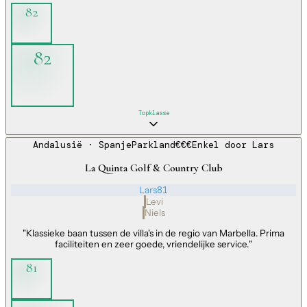
82
82
Topklasse
Andalusië
· Spanje
Parkland
€€€
Enkel door
Lars
La Quinta Golf & Country Club
Lars
81
Levi
Niels
"
Klassieke baan tussen de villa's in de regio van Marbella. Prima
faciliteiten en zeer goede, vriendelijke service.
"
81