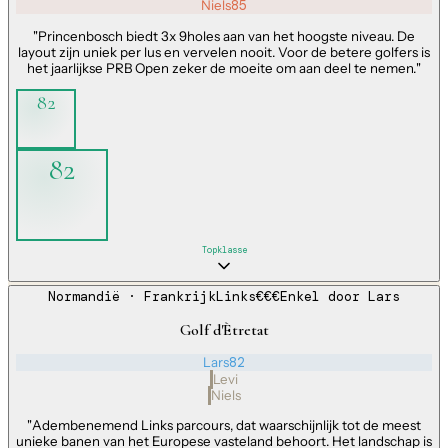
Niels
85
"
Princenbosch biedt 3x 9holes aan van het hoogste niveau. De
layout zijn uniek per lus en vervelen nooit. Voor de betere golfers is
het jaarlijkse PRB Open zeker de moeite om aan deel te nemen.
"
82
82
Topklasse
Normandië
· Frankrijk
Links
€€€
Enkel door
Lars
Golf d'Ètretat
Lars
82
Levi
Niels
"
Adembenemend Links parcours, dat waarschijnlijk tot de meest
unieke banen van het Europese vasteland behoort. Het landschap is