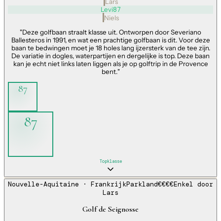
Lars
Levi
87
Niels
"
Deze golfbaan straalt klasse uit. Ontworpen door Severiano
Ballesteros in 1991, en wat een prachtige golfbaan is dit. Voor deze
baan te bedwingen moet je 18 holes lang ijzersterk van de tee zijn.
De variatie in dogles, waterpartijen en dergelijke is top. Deze baan
kan je echt niet links laten liggen als je op golftrip in de Provence
bent.
"
87
87
Topklasse
Nouvelle-Aquitaine
· Frankrijk
Parkland
€€€€
Enkel door
Lars
Golf de Seignosse