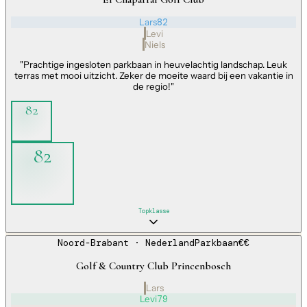
Lars
82
Levi
Niels
"
Prachtige ingesloten parkbaan in heuvelachtig landschap. Leuk
terras met mooi uitzicht. Zeker de moeite waard bij een vakantie in
de regio!
"
82
82
Topklasse
Noord-Brabant
· Nederland
Parkbaan
€€
Golf & Country Club Princenbosch
Lars
Levi
79