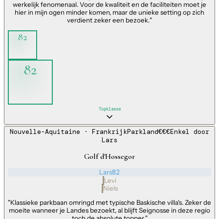
werkelijk fenomenaal. Voor de kwaliteit en de faciliteiten moet je
hier in mijn ogen minder komen, maar de unieke setting op zich
verdient zeker een bezoek.
"
82
82
Topklasse
Nouvelle-Aquitaine
· Frankrijk
Parkland
€€€
Enkel door
Lars
Golf d'Hossegor
Lars
82
Levi
Niels
"
Klassieke parkbaan omringd met typische Baskische villa's. Zeker de
moeite wanneer je Landes bezoekt, al blijft Seignosse in deze regio
toch de absolute topper.
"