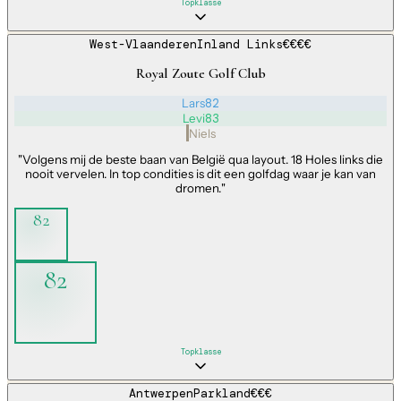
Topklasse
West-Vlaanderen
Inland Links
€€€€
Royal Zoute Golf Club
Lars
82
Levi
83
Niels
"
Volgens mij de beste baan van België qua layout. 18 Holes links die
nooit vervelen. In top condities is dit een golfdag waar je kan van
dromen.
"
82
82
Topklasse
Antwerpen
Parkland
€€€