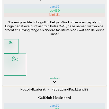
Lars
81
Levi
80
Niels
81
"
De enige echte links golf in België. Wind is hier alles bepalend.
Enige negatieve punt aan zijn holes 15-16, deze nemen wat van de
pracht af. Driving range en andere faciliteiten ook wat aan de kleine
kant.
"
80
80
Topklasse
Noord-Brabant
· Nederland
Parkland
€€
Golfclub Haviksoord
Lars
82