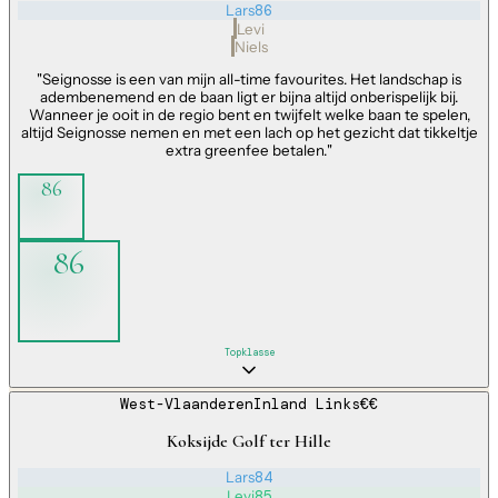
Lars
86
Levi
Niels
"
Seignosse is een van mijn all-time favourites. Het landschap is
adembenemend en de baan ligt er bijna altijd onberispelijk bij.
Wanneer je ooit in de regio bent en twijfelt welke baan te spelen,
altijd Seignosse nemen en met een lach op het gezicht dat tikkeltje
extra greenfee betalen.
"
86
86
Topklasse
West-Vlaanderen
Inland Links
€€
Koksijde Golf ter Hille
Lars
84
Levi
85