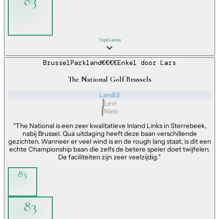
83
Topklasse
Brussel
Parkland
€€€€
Enkel door
Lars
The National Golf Brussels
Lars
83
Levi
Niels
"
The National is een zeer kwalitatieve Inland Links in Sterrebeek,
nabij Brussel. Qua uitdaging heeft deze baan verschillende
gezichten. Wanneer er veel wind is en de rough lang staat, is dit een
echte Championship baan die zelfs de betere speler doet twijfelen.
De faciliteiten zijn zeer veelzijdig.
"
83
83