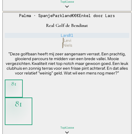
Topklasse
Palma
· Spanje
Parkland
€€€
Enkel door
Lars
Real Golf de Bendinat
Lars
81
Levi
Niels
"
Deze golfbaan heeft mij zeer aangenaam verrast. Een prachtig,
glooiend parcours te midden van een brede vallei. Mooie
vergezichten. Kwaliteit niet top notch maar gewoon goed. Een leuk
clubhuis en zonnig terras voor een frisse pint achteraf. En dat alles
voor relatief "weinig" geld. Wat wil een mens nog meer?
"
81
81
Topklasse