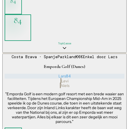
84
84
Topklasse
Costa Brava
· Spanje
Parkland
€€€
Enkel door
Lars
Emporda Golf (Dunes)
Lars
84
Levi
Niels
"
Emporda Golf is een modern golf resort met een brede waaier aan
faciliteiten. Tijdens het European Championship Mid-Am in 2025
speelde ik op de Dunes course, die toen in een uitstekende staat
verkeerde. Door zijn Inland Links karakter heeft de baan wat weg
van the National bij ons, al zijn er op Emporda wat meer
waterpartijen. Alles bij elkaar is dit een zeer degelijk en mooi
parcours.
"