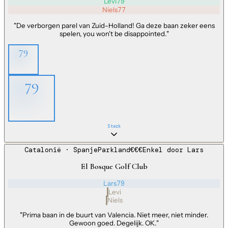
Levi
79
Niels
77
"
De verborgen parel van Zuid-Holland! Ga deze baan zeker eens
spelen, you won't be disappointed.
"
79
79
Sterk
Catalonië
· Spanje
Parkland
€€€
Enkel door
Lars
El Bosque Golf Club
Lars
79
Levi
Niels
"
Prima baan in de buurt van Valencia. Niet meer, niet minder.
Gewoon goed. Degelijk. OK.
"