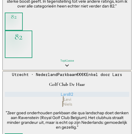
sterke boost geeft. In tegenstelling tot vele andere ratings, kom ik
over alle categorieën heen echter niet verder dan 82.
"
82
82
Topklasse
Utrecht
· Nederland
Parkbaan
€€€€
Enkel door
Lars
Golf Club De Haar
Lars
82
Levi
Niels
"
Zeer goed onderhouden parkbaan die qua landschap doet denken
aan Ravenstein (Royal Golf Club Belgium). Het clubhuis straalt
minder grandeur uit, maar is echt op zijn Nederlands: gemoedelijk
en gezellig.
"