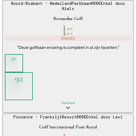
Noord-Brabant
· Nederland
Parkbaan
€€€€
Enkel door
Niels
Bernardus Golf
Lars
Levi
Niels
92
"
Deze golfbaan ervaring is compleet in al zijn facetten.
"
92
92
Topklasse
Provence
· Frankrijk
Resort
€€€€
Enkel door
Levi
Golf International Pont Royal