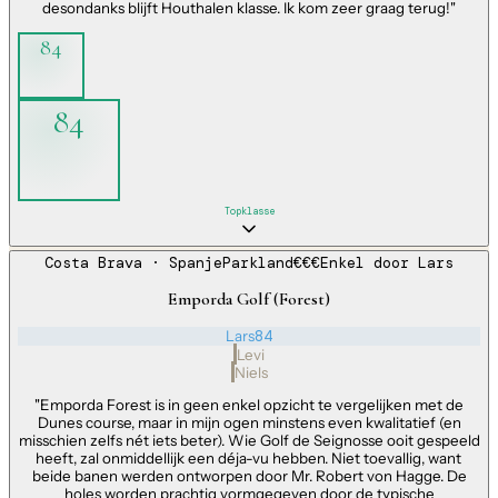
desondanks blijft Houthalen klasse. Ik kom zeer graag terug!
"
84
84
Topklasse
Costa Brava
· Spanje
Parkland
€€€
Enkel door
Lars
Emporda Golf (Forest)
Lars
84
Levi
Niels
"
Emporda Forest is in geen enkel opzicht te vergelijken met de
Dunes course, maar in mijn ogen minstens even kwalitatief (en
misschien zelfs nét iets beter). Wie Golf de Seignosse ooit gespeeld
heeft, zal onmiddellijk een déja-vu hebben. Niet toevallig, want
beide banen werden ontworpen door Mr. Robert von Hagge. De
holes worden prachtig vormgegeven door de typische