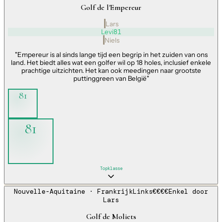
Golf de l'Empereur
Lars
Levi
81
Niels
"
Empereur is al sinds lange tijd een begrip in het zuiden van ons
land. Het biedt alles wat een golfer wil op 18 holes, inclusief enkele
prachtige uitzichten. Het kan ook meedingen naar grootste
puttinggreen van België
"
81
81
Topklasse
Nouvelle-Aquitaine
· Frankrijk
Links
€€€€
Enkel door
Lars
Golf de Moliets