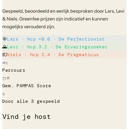
Gespeeld, beoordeeld en eerlijk besproken door Lars, Levi
& Niels.
Greenfee prijzen zijn indicatief en kunnen
mogelijks verouderd zijn.
🎯
Lars
· hcp
+0.6
·
De Perfectionist
🌄
Levi
· hcp
3.2
·
De Ervaringszoeker
💶
Niels
· hcp
2.4
·
De Pragmaticus
215
Parcours
77.8
Gem. PAMPAS Score
9
Door alle 3 gespeeld
Vind je host