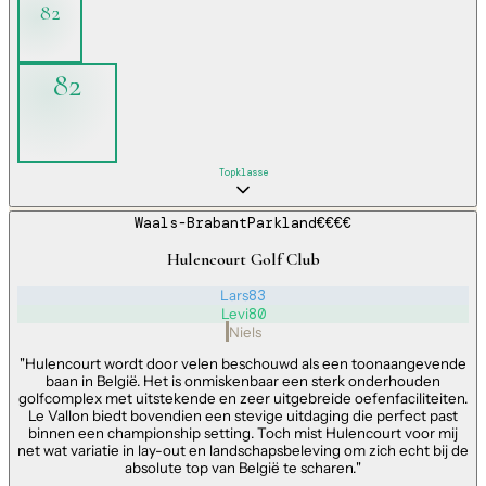
82
82
Topklasse
Waals-Brabant
Parkland
€€€€
Hulencourt Golf Club
Lars
83
Levi
80
Niels
"
Hulencourt wordt door velen beschouwd als een toonaangevende
baan in België. Het is onmiskenbaar een sterk onderhouden
golfcomplex met uitstekende en zeer uitgebreide oefenfaciliteiten.
Le Vallon biedt bovendien een stevige uitdaging die perfect past
binnen een championship setting. Toch mist Hulencourt voor mij
net wat variatie in lay-out en landschapsbeleving om zich echt bij de
absolute top van België te scharen.
"