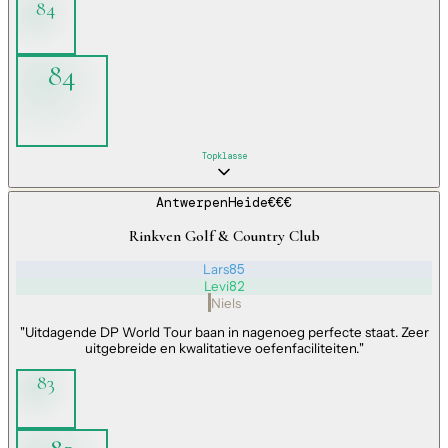
84
84
Topklasse
Antwerpen
Heide
€€€
Rinkven Golf & Country Club
Lars
85
Levi
82
Niels
"
Uitdagende DP World Tour baan in nagenoeg perfecte staat. Zeer
uitgebreide en kwalitatieve oefenfaciliteiten.
"
83