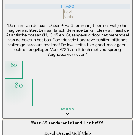
Lars
80
Levi
Niels
"
De naam van de baan Océan + Forêt omschrijft perfect wat je hier
mag verwachten. Een aantal schitterende Links holes vlak naast de
Atlantische oceaan (13, 13, 15 en 16), aangevuld door het merendeel
van de holes in het bos. Door de vele hoogteverschillen blijft het
volledige parcours boeiend! De kwaliteit is hier goed, maar geen
echte hoogvlieger. Voor €135 zou ik toch met voorsprong
Seignosse verkiezen.
"
80
80
Topklasse
West-Vlaanderen
Inland Links
€€€
Royal Ostend Golf Club