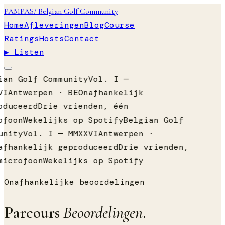
PAMPAS
/ Belgian Golf Community
Home
Afleveringen
Blog
Course
Ratings
Hosts
Contact
▶ Listen
an Golf Community
Vol. I —
I
Antwerpen · BE
Onafhankelijk
duceerd
Drie vrienden, één
foon
Wekelijks op Spotify
Belgian Golf
nity
Vol. I — MMXXVI
Antwerpen ·
fhankelijk geproduceerd
Drie vrienden,
icrofoon
Wekelijks op Spotify
Onafhankelijke beoordelingen
Parcours
Beoordelingen
.