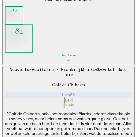
82
82
Topklasse
Nouvelle-Aquitaine
· Frankrijk
Links
€€€
Enkel door
Lars
Golf de Chiberta
Lars
82
Levi
Niels
"
Golf de Chiberta, nabij het mondaine Biarritz, ademt klassieke old
money vibes, maar helaas soms ook wat vergane glorie. Ook het
design van de baan heeft de tand des tijds niet echt doorstaan. Alles
voelt net wat te benepen en gefrommeld aan. Desondanks blijven
er wel enkele prachtige Links holes bijzitten, wat de totaalscore een